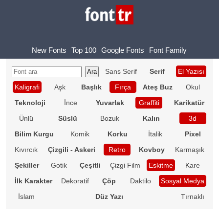
New Fonts
Top 100
Google Fonts
Font Family
Sans Serif
Serif
El Yazısı
Kaligrafi
Aşk
Başlık
Fırça
Ateş Buz
Okul
Teknoloji
İnce
Yuvarlak
Graffiti
Karikatür
Ünlü
Süslü
Bozuk
Kalın
3d
Bilim Kurgu
Komik
Korku
İtalik
Pixel
Kıvırcık
Çizgili - Askeri
Retro
Kovboy
Karmaşık
Şekiller
Gotik
Çeşitli
Çizgi Film
Eskitme
Kare
İlk Karakter
Dekoratif
Çöp
Daktilo
Sosyal Medya
İslam
Düz Yazı
Tırnaklı