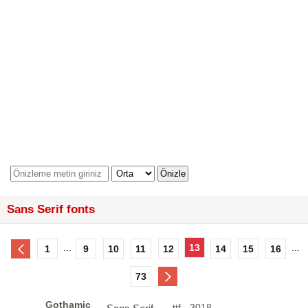
Sans Serif fonts
...
13
...
1
9
10
11
12
14
15
16
73
Gothamic
ttf - 3018