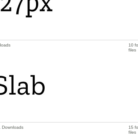
nloads
10 fo
files
81 Downloads
15 fo
files