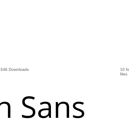
171546 Downloads
10 fo
files