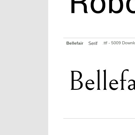
.ttf - 5009 Down
Bellefair
Serif