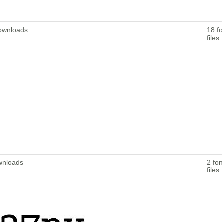
Downloads
18 fo
files
ownloads
2 fon
files