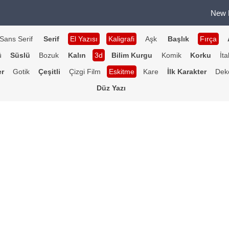
New 
Sans Serif
Serif
El Yazısı
Kaligrafi
Aşk
Başlık
Fırça
ü
Süslü
Bozuk
Kalın
3d
Bilim Kurgu
Komik
Korku
İta
er
Gotik
Çeşitli
Çizgi Film
Eskitme
Kare
İlk Karakter
Deko
Düz Yazı