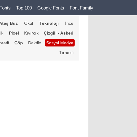
Fonts
Top 100
Google Fonts
Font Family
Ateş Buz
Okul
Teknoloji
İnce
lik
Pixel
Kıvırcık
Çizgili - Askeri
ratif
Çöp
Daktilo
Sosyal Medya
Tırnaklı