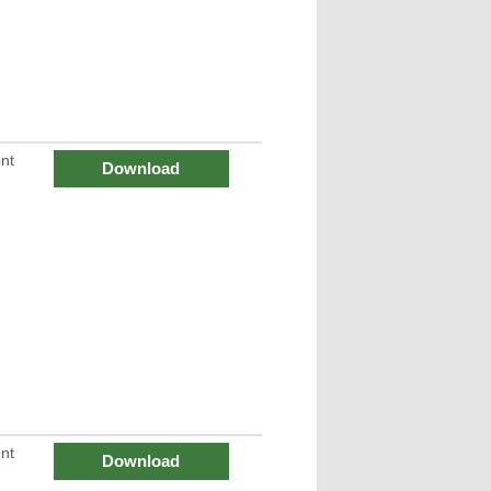
nt
Download
nt
Download