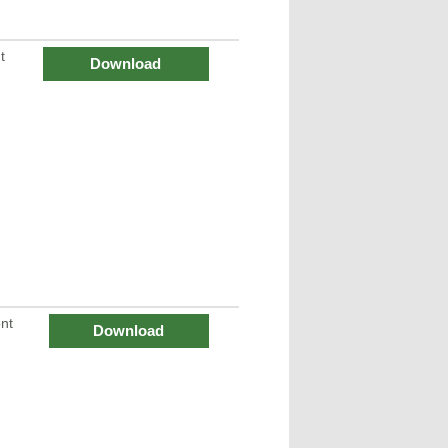
t
Download
nt
Download