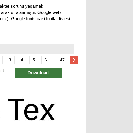
karakter sorunu yaşamak
lınarak sıralanmıştır. Google web
 ince). Google fonts daki fontlar listesi
...
3
4
5
6
47
nt
Download