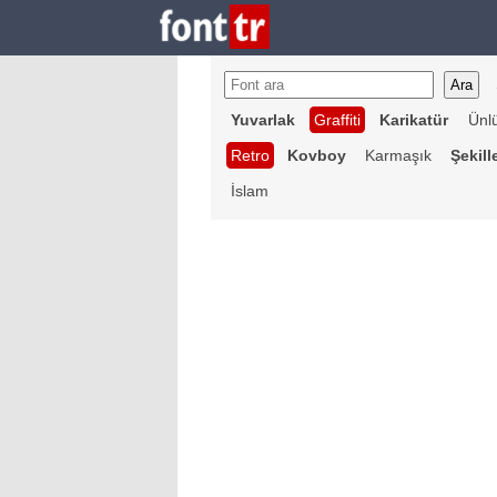
Yuvarlak
Graffiti
Karikatür
Ünl
Retro
Kovboy
Karmaşık
Şekill
İslam