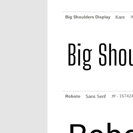
.
Big Shoulders Display
Kare
.ttf - 1574
Roboto
Sans Serif