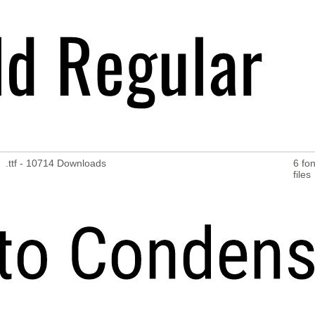
.ttf - 10714 Downloads
6 fon
files