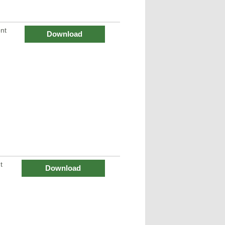
nt
Download
t
Download