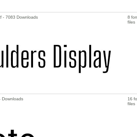
ttf - 7083 Downloads
8 fon
files
24 Downloads
16 fo
files