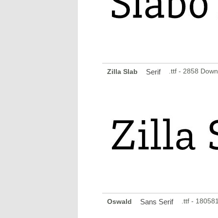
.ttf - 2858 Dow
Zilla Slab
Serif
.ttf - 1805
Oswald
Sans Serif