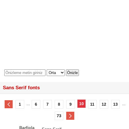
Sans Serif fonts
...
10
...
1
6
7
8
9
11
12
13
73
Barfiola