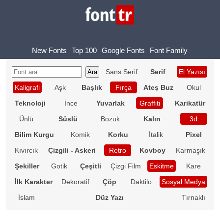
New Fonts
Top 100
Google Fonts
Font Family
Sans Serif
Serif
El Yazısı
Kaligrafi
Aşk
Başlık
Fırça
Ateş Buz
Okul
Teknoloji
İnce
Yuvarlak
Graffiti
Karikatür
Ünlü
Süslü
Bozuk
Kalın
3d
Bilim Kurgu
Komik
Korku
İtalik
Pixel
Kıvırcık
Çizgili - Askeri
Retro
Kovboy
Karmaşık
Şekiller
Gotik
Çeşitli
Çizgi Film
Eskitme
Kare
İlk Karakter
Dekoratif
Çöp
Daktilo
Sosyal Medya
İslam
Düz Yazı
Tırnaklı