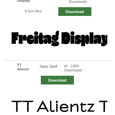
Display
Downloads
6 font files
Download
TT
ttf - 1304
Sans Serif
Alientz
Downloads
Download