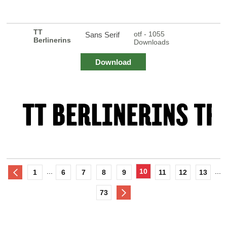
TT
otf - 1055
Sans Serif
Berlinerins
Downloads
Download
...
10
...
1
6
7
8
9
11
12
13
73