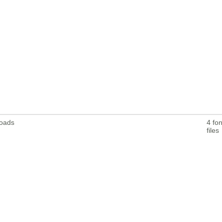
loads
4 fon
files