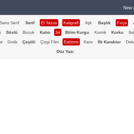
New 
Sans Serif
Serif
El Yazısı
Kaligrafi
Aşk
Başlık
Fırça
ü
Süslü
Bozuk
Kalın
3d
Bilim Kurgu
Komik
Korku
İta
er
Gotik
Çeşitli
Çizgi Film
Eskitme
Kare
İlk Karakter
Deko
Düz Yazı