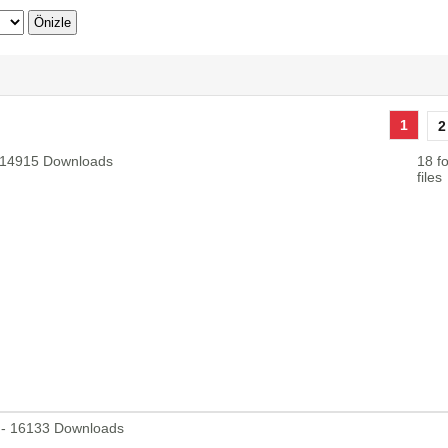
1
2
 - 14915 Downloads
18 fo
files
f - 16133 Downloads