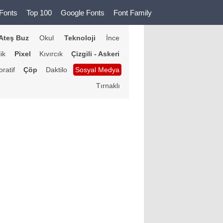
Fonts
Top 100
Google Fonts
Font Family
Ateş Buz
Okul
Teknoloji
İnce
lik
Pixel
Kıvırcık
Çizgili - Askeri
ratif
Çöp
Daktilo
Sosyal Medya
Tırnaklı