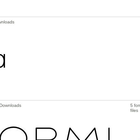
wnloads
 Downloads
5 fon
files