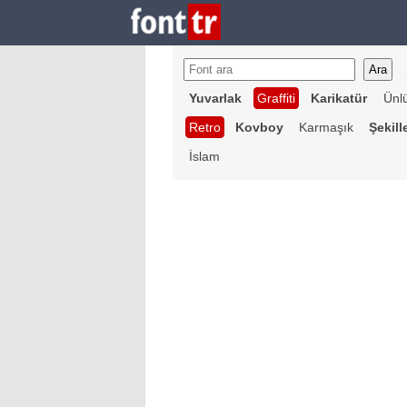
Yuvarlak
Graffiti
Karikatür
Ünl
Retro
Kovboy
Karmaşık
Şekill
İslam