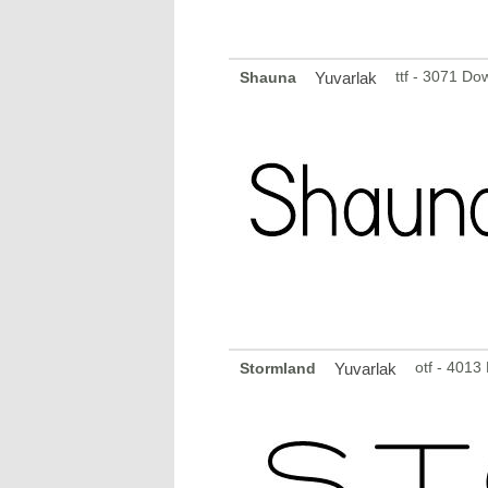
ttf - 3071 Do
Shauna
Yuvarlak
otf - 4013
Stormland
Yuvarlak