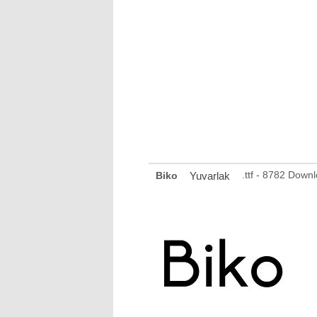
.ttf - 8782 Down
Biko
Yuvarlak