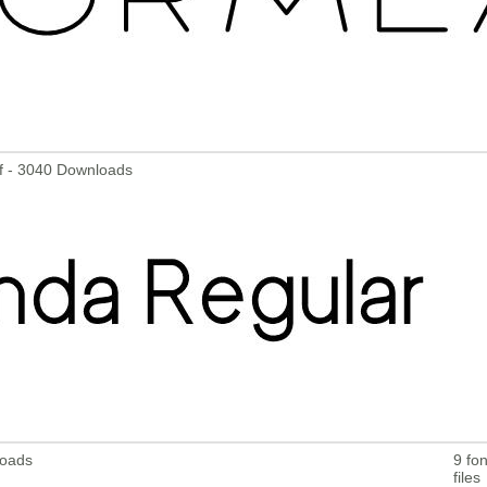
tf - 3040 Downloads
loads
9 fon
files