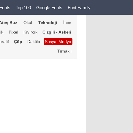
Fonts
Top 100
Google Fonts
Font Family
Ateş Buz
Okul
Teknoloji
İnce
lik
Pixel
Kıvırcık
Çizgili - Askeri
ratif
Çöp
Daktilo
Sosyal Medya
Tırnaklı