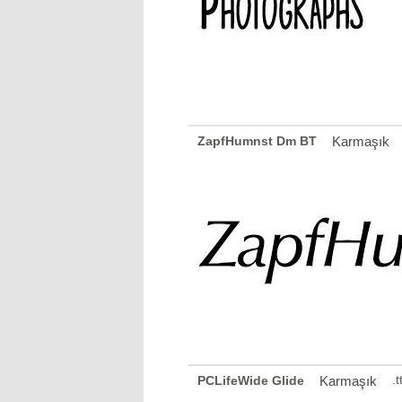
ZapfHumnst Dm BT
Karmaşık
.
PCLifeWide Glide
Karmaşık