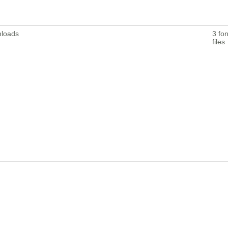
nloads
3 fon
files