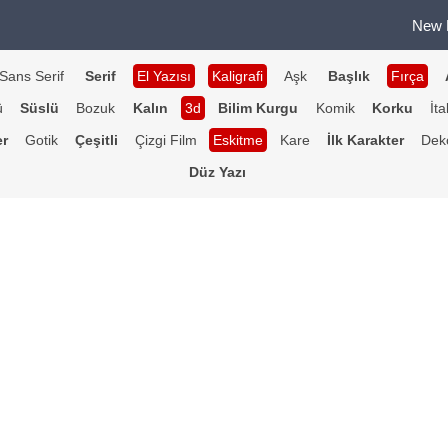
New 
Sans Serif
Serif
El Yazısı
Kaligrafi
Aşk
Başlık
Fırça
ü
Süslü
Bozuk
Kalın
3d
Bilim Kurgu
Komik
Korku
İta
er
Gotik
Çeşitli
Çizgi Film
Eskitme
Kare
İlk Karakter
Deko
Düz Yazı