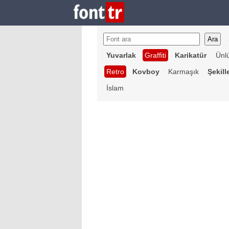
Yuvarlak
Graffiti
Karikatür
Ünl
Retro
Kovboy
Karmaşık
Şekill
İslam