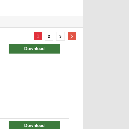
1
2
3
Download
Download