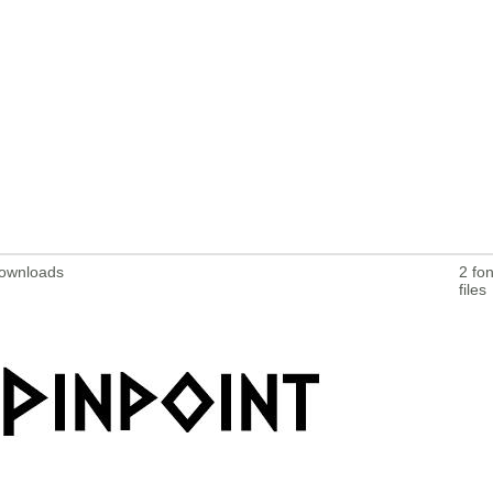
Downloads
2 fon
files