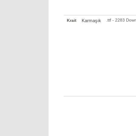
.ttf - 2283 Dow
Krait
Karmaşık