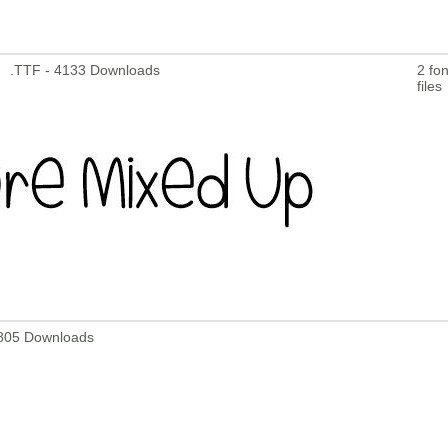
.TTF - 4133 Downloads
2 fon
files
 2805 Downloads