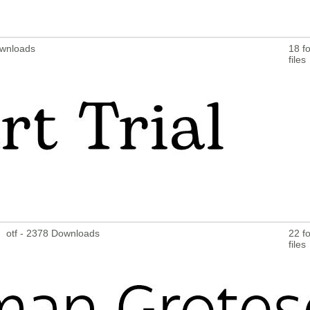
ownloads
18 fo
files
otf - 2378 Downloads
22 fo
files