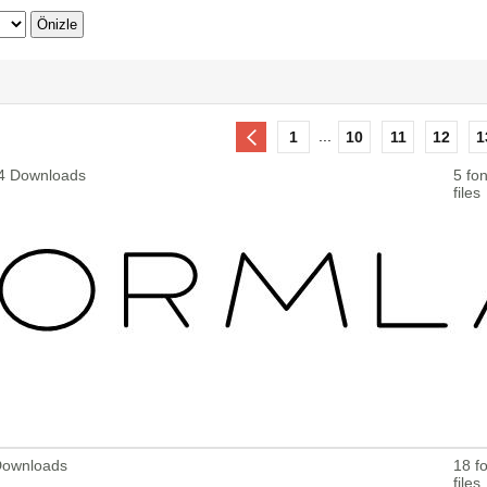
...
1
10
11
12
1
54 Downloads
5 fon
files
 Downloads
18 fo
files