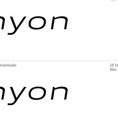
 Downloads
18 fo
files