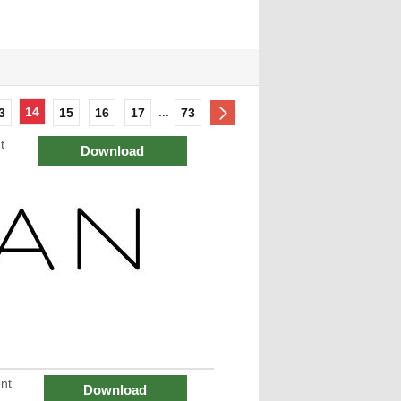
14
...
3
15
16
17
73
t
Download
nt
Download