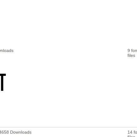
wnloads
9 fon
files
- 4658 Downloads
14 fo
files