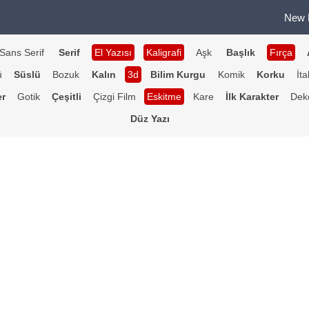
New 
Sans Serif
Serif
El Yazısı
Kaligrafi
Aşk
Başlık
Fırça
ü
Süslü
Bozuk
Kalın
3d
Bilim Kurgu
Komik
Korku
İta
er
Gotik
Çeşitli
Çizgi Film
Eskitme
Kare
İlk Karakter
Deko
Düz Yazı