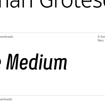
Downloads
6 fon
files
ownloads