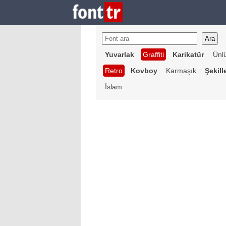
Yuvarlak
Graffiti
Karikatür
Ünl
Retro
Kovboy
Karmaşık
Şekill
İslam