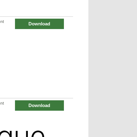
nt
Download
nt
Download