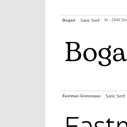
ttf - 2946 D
Bogart
Sans Serif
Eastman Grotesque
Sans Serif