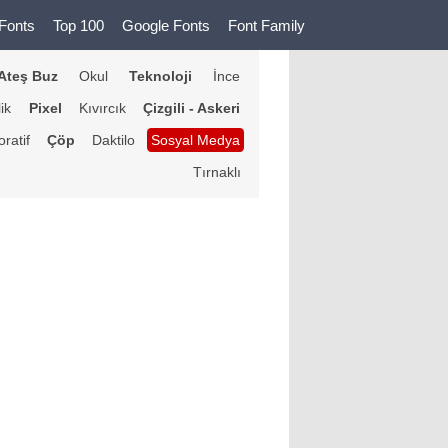
Fonts
Top 100
Google Fonts
Font Family
Ateş Buz
Okul
Teknoloji
İnce
lik
Pixel
Kıvırcık
Çizgili - Askeri
ratif
Çöp
Daktilo
Sosyal Medya
Tırnaklı