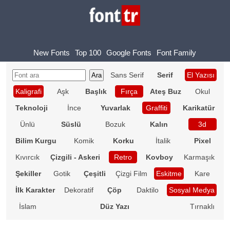
New Fonts
Top 100
Google Fonts
Font Family
Sans Serif
Serif
El Yazısı
Kaligrafi
Aşk
Başlık
Fırça
Ateş Buz
Okul
Teknoloji
İnce
Yuvarlak
Graffiti
Karikatür
Ünlü
Süslü
Bozuk
Kalın
3d
Bilim Kurgu
Komik
Korku
İtalik
Pixel
Kıvırcık
Çizgili - Askeri
Retro
Kovboy
Karmaşık
Şekiller
Gotik
Çeşitli
Çizgi Film
Eskitme
Kare
İlk Karakter
Dekoratif
Çöp
Daktilo
Sosyal Medya
İslam
Düz Yazı
Tırnaklı