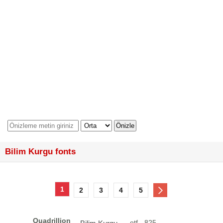
Bilim Kurgu fonts
1
2
3
4
5
Quadrillion
otf - 825