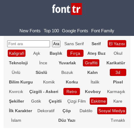
New Fonts
Top 100
Google Fonts
Font Family
Sans Serif
Serif
El Yazısı
Kaligrafi
Aşk
Başlık
Fırça
Ateş Buz
Okul
Teknoloji
İnce
Yuvarlak
Graffiti
Karikatür
Ünlü
Süslü
Bozuk
Kalın
3d
Bilim Kurgu
Komik
Korku
İtalik
Pixel
Kıvırcık
Çizgili - Askeri
Retro
Kovboy
Karmaşık
Şekiller
Gotik
Çeşitli
Çizgi Film
Eskitme
Kare
İlk Karakter
Dekoratif
Çöp
Daktilo
Sosyal Medya
İslam
Düz Yazı
Tırnaklı