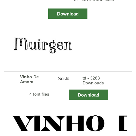
Download
Vinho De
ttf - 3283
Süslü
Amora
Downloads
4 font files
Download