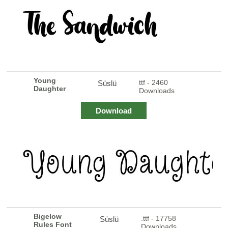
Young
ttf - 2460
Süslü
Daughter
Downloads
Download
Bigelow
.ttf - 17758
Süslü
Rules Font
Downloads