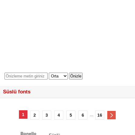
Süslü fonts
1
...
2
3
4
5
6
16
Bonello