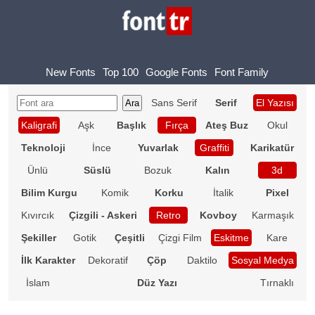
New Fonts
Top 100
Google Fonts
Font Family
Sans Serif
Serif
El Yazısı
Kaligrafi
Aşk
Başlık
Fırça
Ateş Buz
Okul
Teknoloji
İnce
Yuvarlak
Graffiti
Karikatür
Ünlü
Süslü
Bozuk
Kalın
3d
Bilim Kurgu
Komik
Korku
İtalik
Pixel
Kıvırcık
Çizgili - Askeri
Retro
Kovboy
Karmaşık
Şekiller
Gotik
Çeşitli
Çizgi Film
Eskitme
Kare
İlk Karakter
Dekoratif
Çöp
Daktilo
Sosyal Medya
İslam
Düz Yazı
Tırnaklı