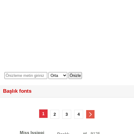
Başlık fonts
1
2
3
4
Miss Issippi
.ttf - 9125