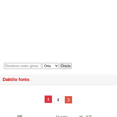
Daktilo fonts
1
2
zai
.ttf - 975