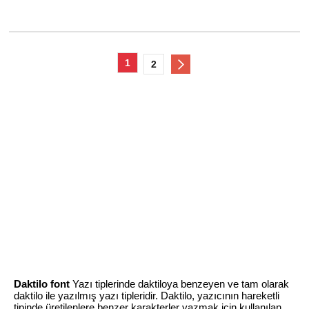
1
2
Daktilo font
Yazı tiplerinde daktiloya benzeyen ve tam olarak
daktilo ile yazılmış yazı tipleridir. Daktilo, yazıcının hareketli
tipinde üretilenlere benzer karakterler yazmak için kullanılan