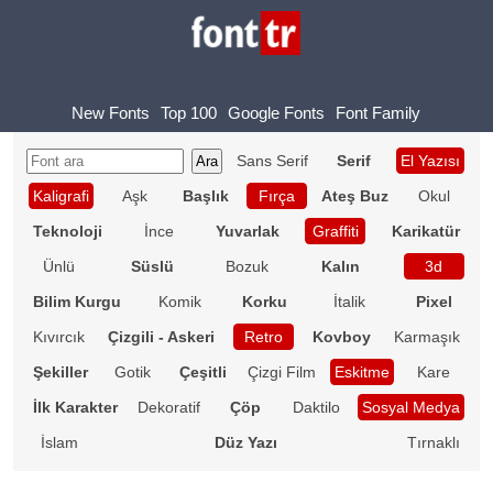
New Fonts
Top 100
Google Fonts
Font Family
Sans Serif
Serif
El Yazısı
Kaligrafi
Aşk
Başlık
Fırça
Ateş Buz
Okul
Teknoloji
İnce
Yuvarlak
Graffiti
Karikatür
Ünlü
Süslü
Bozuk
Kalın
3d
Bilim Kurgu
Komik
Korku
İtalik
Pixel
Kıvırcık
Çizgili - Askeri
Retro
Kovboy
Karmaşık
Şekiller
Gotik
Çeşitli
Çizgi Film
Eskitme
Kare
İlk Karakter
Dekoratif
Çöp
Daktilo
Sosyal Medya
İslam
Düz Yazı
Tırnaklı