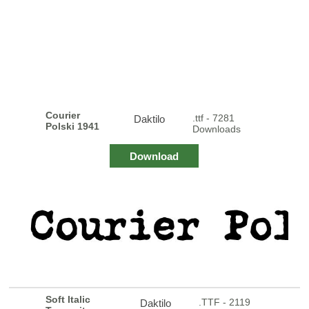
Courier
.ttf - 7281
Daktilo
Polski 1941
Downloads
Download
Soft Italic
.TTF - 2119
Daktilo