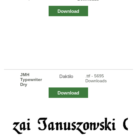
Download
JMH
.ttf - 5695
Daktilo
Typewriter
Downloads
Dry
Download