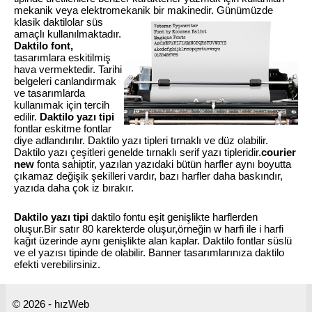
mekanik veya elektromekanik bir makinedir.
Günümüzde
klasik daktilolar süs
amaçlı kullanılmaktadır.
Daktilo font,
tasarımlara eskitilmiş
hava vermektedir. Tarihi
belgeleri canlandırmak
ve tasarımlarda
kullanımak için tercih
edilir.
Daktilo yazı tipi
fontlar eskitme fontlar
diye adlandırılır. Daktilo yazı tipleri tırnaklı ve düz olabilir.
Daktilo yazı çeşitleri genelde tırnaklı serif yazı tipleridir.
courier
new
fonta sahiptir, yazılan yazıdaki bütün harfler aynı boyutta
çıkamaz değişik şekilleri vardır, bazı harfler daha baskındır,
yazıda daha çok iz bırakır.
Daktilo yazı tipi
daktilo fontu eşit genişlikte harflerden
oluşur.Bir satır 80 karekterde oluşur,örneğin w harfi ile i harfi
kağıt üzerinde aynı genişlikte alan kaplar. Daktilo fontlar süslü
ve el yazısı tipinde de olabilir. Banner tasarımlarınıza daktilo
efekti verebilirsiniz.
© 2026 - hızWeb