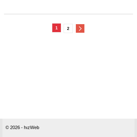
1
2
© 2026 - hızWeb