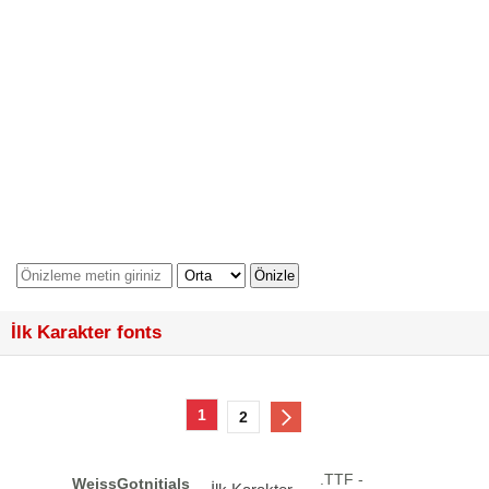
İlk Karakter fonts
1
2
.TTF -
WeissGotnitials