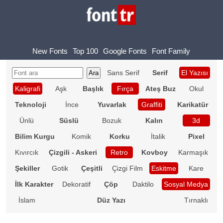
New Fonts
Top 100
Google Fonts
Font Family
Sans Serif
Serif
El Yazısı
Kaligrafi
Aşk
Başlık
Fırça
Ateş Buz
Okul
Teknoloji
İnce
Yuvarlak
Graffiti
Karikatür
Ünlü
Süslü
Bozuk
Kalın
3d
Bilim Kurgu
Komik
Korku
İtalik
Pixel
Kıvırcık
Çizgili - Askeri
Retro
Kovboy
Karmaşık
Şekiller
Gotik
Çeşitli
Çizgi Film
Eskitme
Kare
İlk Karakter
Dekoratif
Çöp
Daktilo
Sosyal Medya
İslam
Düz Yazı
Tırnaklı