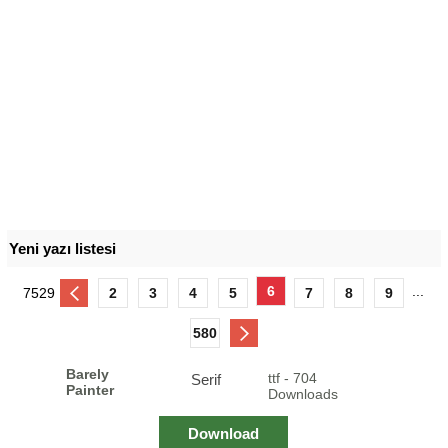
Yeni yazı listesi
6
...
7529
2
3
4
5
7
8
9
580
Barely
ttf - 704
Serif
Painter
Downloads
Download