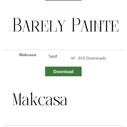
Makcasa
Serif
ttf - 919 Downloads
Download