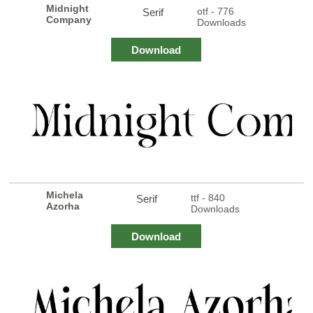
Midnight
otf - 776
Serif
Company
Downloads
Download
Michela
ttf - 840
Serif
Azorha
Downloads
Download