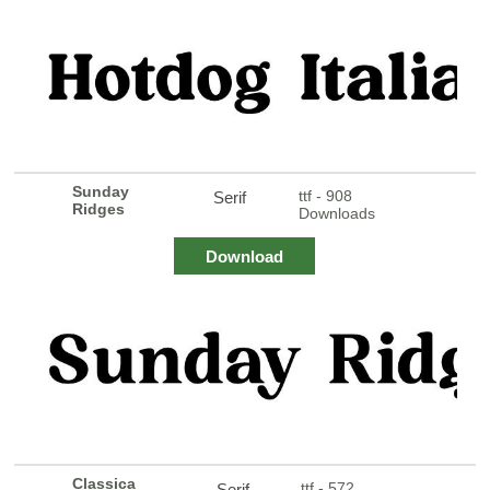
Sunday
ttf - 908
Serif
Ridges
Downloads
Download
Classica
ttf - 572
Serif