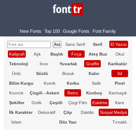
New Fonts
Top 100
Google Fonts
Font Family
Sans Serif
Serif
El Yazısı
Kaligrafi
Aşk
Başlık
Fırça
Ateş Buz
Okul
Teknoloji
İnce
Yuvarlak
Graffiti
Karikatür
Ünlü
Süslü
Bozuk
Kalın
3d
Bilim Kurgu
Komik
Korku
İtalik
Pixel
Kıvırcık
Çizgili - Askeri
Retro
Kovboy
Karmaşık
Şekiller
Gotik
Çeşitli
Çizgi Film
Eskitme
Kare
İlk Karakter
Dekoratif
Çöp
Daktilo
Sosyal Medya
İslam
Düz Yazı
Tırnaklı