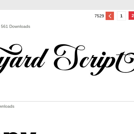
2
7529
1
 - 561 Downloads
ownloads