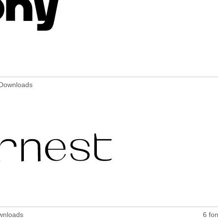
 Downloads
ownloads
6 fon