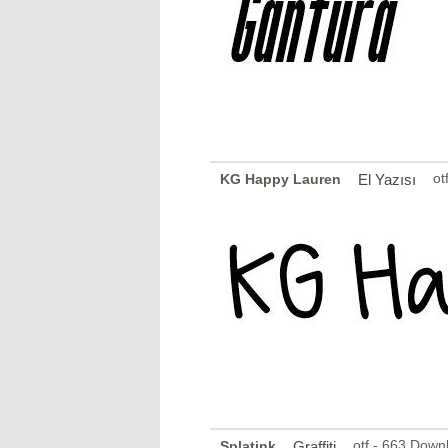
ot
KG Happy Lauren
El Yazısı
otf - 663 Down
Splatink
Graffiti