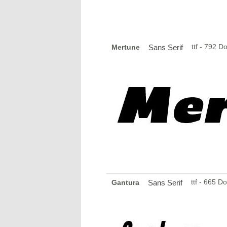
ttf - 792 
Mertune
Sans Serif
ttf - 665 D
Gantura
Sans Serif