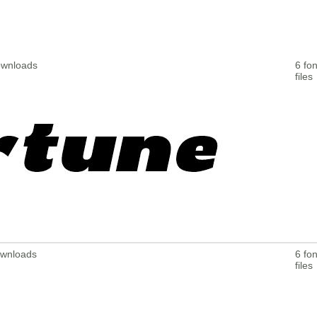
Downloads
6 fon
files
ownloads
6 fon
files