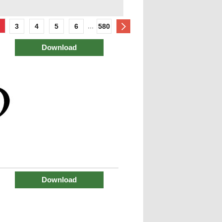
...
3
4
5
6
580
Download
Download