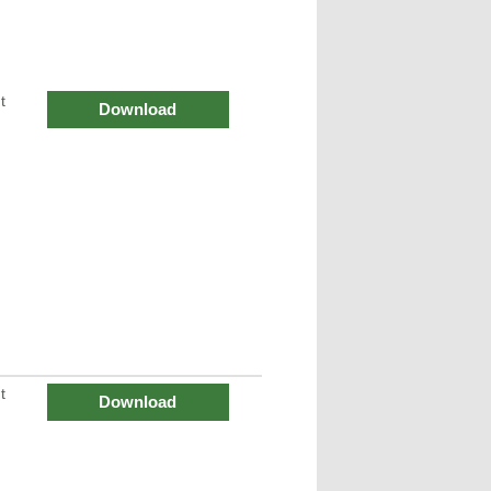
t
Download
t
Download