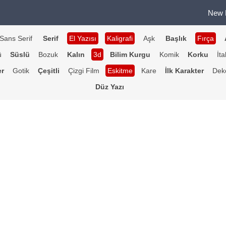
New 
Sans Serif
Serif
El Yazısı
Kaligrafi
Aşk
Başlık
Fırça
ü
Süslü
Bozuk
Kalın
3d
Bilim Kurgu
Komik
Korku
İta
er
Gotik
Çeşitli
Çizgi Film
Eskitme
Kare
İlk Karakter
Deko
Düz Yazı