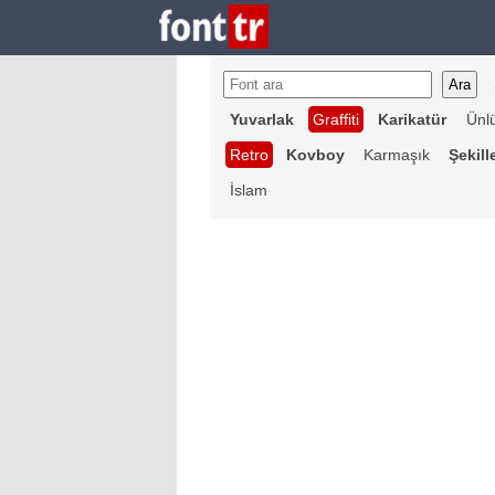
Yuvarlak
Graffiti
Karikatür
Ünl
Retro
Kovboy
Karmaşık
Şekill
İslam