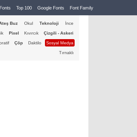
Fonts
Top 100
Google Fonts
Font Family
Ateş Buz
Okul
Teknoloji
İnce
lik
Pixel
Kıvırcık
Çizgili - Askeri
ratif
Çöp
Daktilo
Sosyal Medya
Tırnaklı