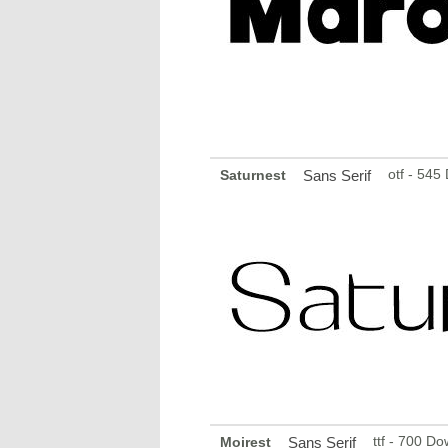
otf - 545
Saturnest
Sans Serif
ttf - 700 D
Moirest
Sans Serif