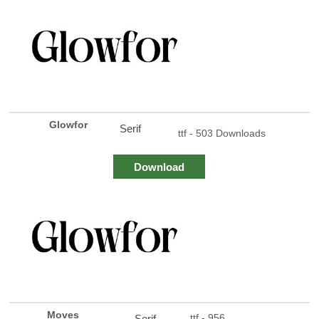
Glowfor
Serif
ttf - 503 Downloads
Download
Moves
ttf - 956
Serif