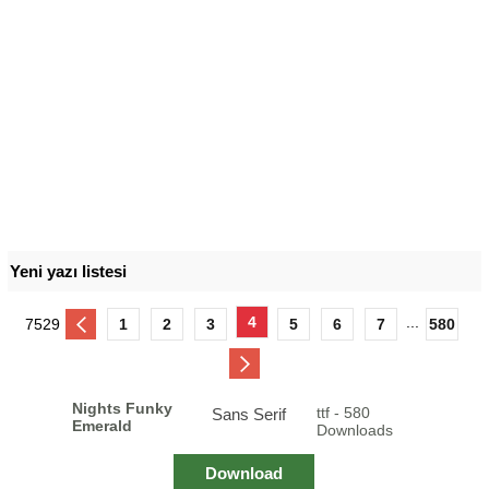
Yeni yazı listesi
4
...
7529
1
2
3
5
6
7
580
Nights Funky
ttf - 580
Sans Serif
Emerald
Downloads
Download