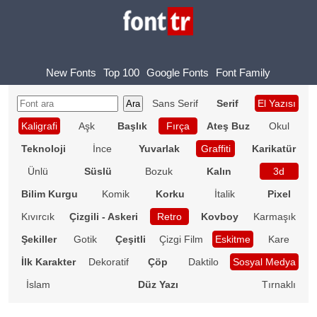
New Fonts
Top 100
Google Fonts
Font Family
Sans Serif
Serif
El Yazısı
Kaligrafi
Aşk
Başlık
Fırça
Ateş Buz
Okul
Teknoloji
İnce
Yuvarlak
Graffiti
Karikatür
Ünlü
Süslü
Bozuk
Kalın
3d
Bilim Kurgu
Komik
Korku
İtalik
Pixel
Kıvırcık
Çizgili - Askeri
Retro
Kovboy
Karmaşık
Şekiller
Gotik
Çeşitli
Çizgi Film
Eskitme
Kare
İlk Karakter
Dekoratif
Çöp
Daktilo
Sosyal Medya
İslam
Düz Yazı
Tırnaklı