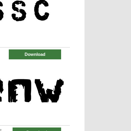
Download
t