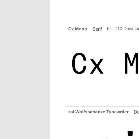
ttf - 710 Downl
Cx Mono
Serif
zai Wolfsschanze Typewriter
Da