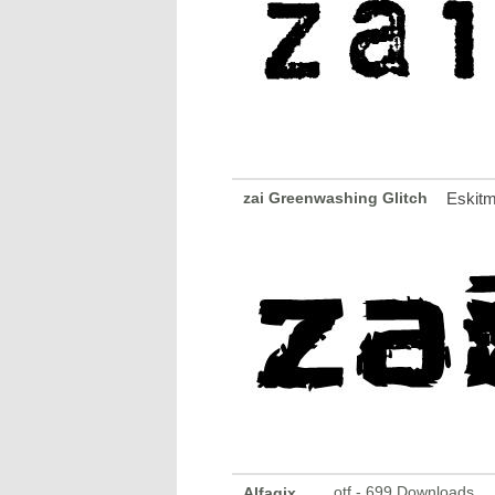
zai Greenwashing Glitch
Eskit
otf - 699 Downloads
Alfaqix