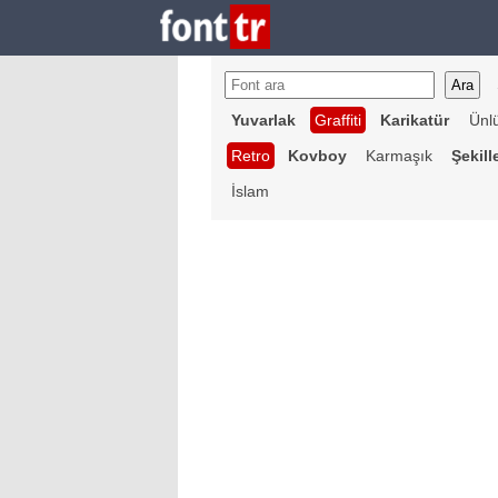
Yuvarlak
Graffiti
Karikatür
Ünl
Retro
Kovboy
Karmaşık
Şekill
İslam