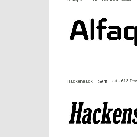
otf - 613 Do
Hackensack
Serif