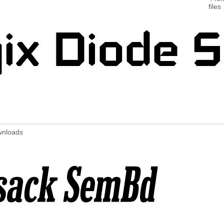
files
wnloads