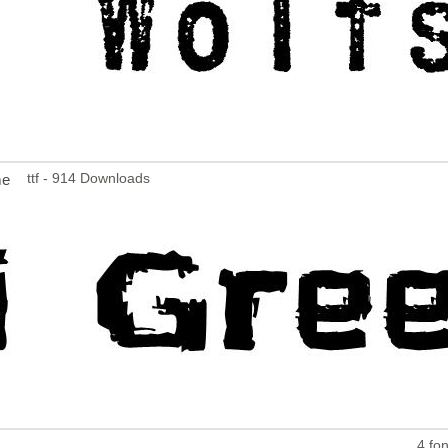
ttf - 914 Downloads
me
4 fon