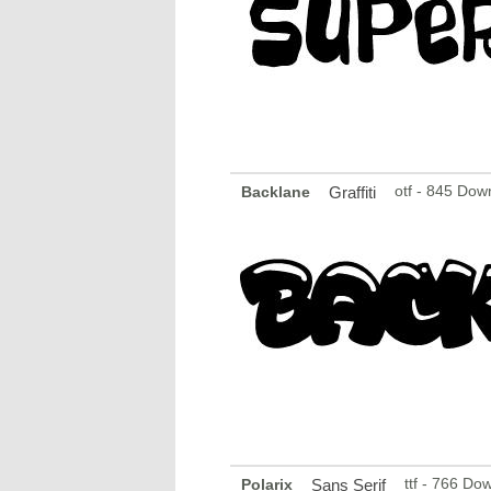
otf - 845 Dow
Backlane
Graffiti
ttf - 766 Do
Polarix
Sans Serif