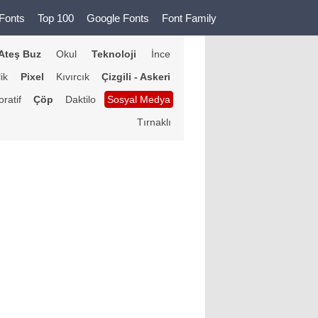
Fonts
Top 100
Google Fonts
Font Family
Ateş Buz
Okul
Teknoloji
İnce
lik
Pixel
Kıvırcık
Çizgili - Askeri
ratif
Çöp
Daktilo
Sosyal Medya
Tırnaklı