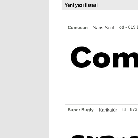
Yeni yazı listesi
otf - 819
Comucan
Sans Serif
ttf - 8
Super Bugly
Karikatür