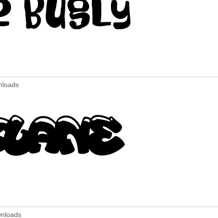
nloads
wnloads