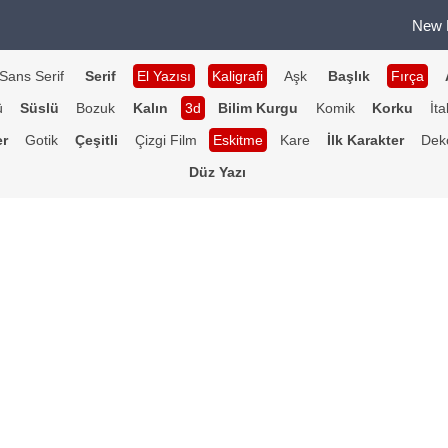
New 
Sans Serif
Serif
El Yazısı
Kaligrafi
Aşk
Başlık
Fırça
ü
Süslü
Bozuk
Kalın
3d
Bilim Kurgu
Komik
Korku
İta
er
Gotik
Çeşitli
Çizgi Film
Eskitme
Kare
İlk Karakter
Deko
Düz Yazı