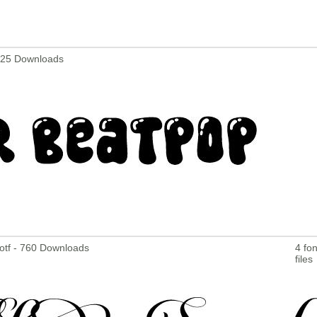
 925 Downloads
otf - 760 Downloads
4 fon
files