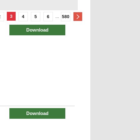
3
...
2
4
5
6
580
Download
Download