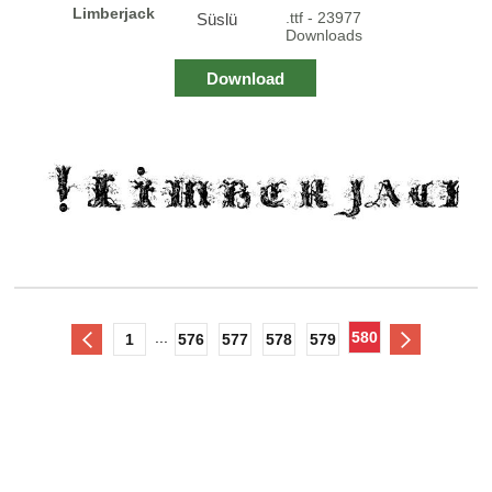
Limberjack
.ttf - 23977
Süslü
Downloads
Download
...
580
1
576
577
578
579