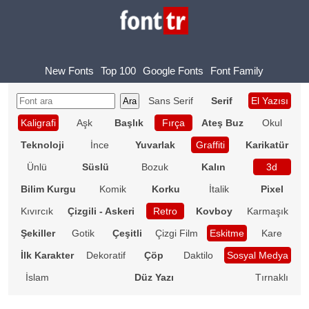
New Fonts
Top 100
Google Fonts
Font Family
Sans Serif
Serif
El Yazısı
Kaligrafi
Aşk
Başlık
Fırça
Ateş Buz
Okul
Teknoloji
İnce
Yuvarlak
Graffiti
Karikatür
Ünlü
Süslü
Bozuk
Kalın
3d
Bilim Kurgu
Komik
Korku
İtalik
Pixel
Kıvırcık
Çizgili - Askeri
Retro
Kovboy
Karmaşık
Şekiller
Gotik
Çeşitli
Çizgi Film
Eskitme
Kare
İlk Karakter
Dekoratif
Çöp
Daktilo
Sosyal Medya
İslam
Düz Yazı
Tırnaklı