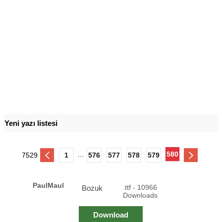
Yeni yazı listesi
...
580
7529
1
576
577
578
579
PaulMaul
.ttf - 10966
Bozuk
Downloads
Download