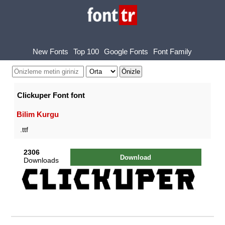
New Fonts
Top 100
Google Fonts
Font Family
Clickuper Font font
Bilim Kurgu
.ttf
2306
Download
Downloads