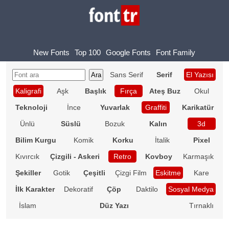
New Fonts
Top 100
Google Fonts
Font Family
Sans Serif
Serif
El Yazısı
Kaligrafi
Aşk
Başlık
Fırça
Ateş Buz
Okul
Teknoloji
İnce
Yuvarlak
Graffiti
Karikatür
Ünlü
Süslü
Bozuk
Kalın
3d
Bilim Kurgu
Komik
Korku
İtalik
Pixel
Kıvırcık
Çizgili - Askeri
Retro
Kovboy
Karmaşık
Şekiller
Gotik
Çeşitli
Çizgi Film
Eskitme
Kare
İlk Karakter
Dekoratif
Çöp
Daktilo
Sosyal Medya
İslam
Düz Yazı
Tırnaklı