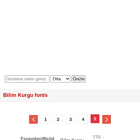
Bilim Kurgu fonts
5
1
2
3
4
.TTF -
ForgottenWorld