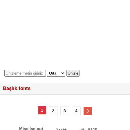
Başlık fonts
1
2
3
4
Miss Issippi
.ttf - 9125