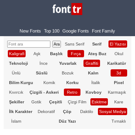
New Fonts
Top 100
Google Fonts
Font Family
Sans Serif
Serif
El Yazısı
Kaligrafi
Aşk
Başlık
Fırça
Ateş Buz
Okul
Teknoloji
İnce
Yuvarlak
Graffiti
Karikatür
Ünlü
Süslü
Bozuk
Kalın
3d
Bilim Kurgu
Komik
Korku
İtalik
Pixel
Kıvırcık
Çizgili - Askeri
Retro
Kovboy
Karmaşık
Şekiller
Gotik
Çeşitli
Çizgi Film
Eskitme
Kare
İlk Karakter
Dekoratif
Çöp
Daktilo
Sosyal Medya
İslam
Düz Yazı
Tırnaklı