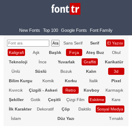
New Fonts
Top 100
Google Fonts
Font Family
Sans Serif
Serif
El Yazısı
Kaligrafi
Aşk
Başlık
Fırça
Ateş Buz
Okul
Teknoloji
İnce
Yuvarlak
Graffiti
Karikatür
Ünlü
Süslü
Bozuk
Kalın
3d
Bilim Kurgu
Komik
Korku
İtalik
Pixel
Kıvırcık
Çizgili - Askeri
Retro
Kovboy
Karmaşık
Şekiller
Gotik
Çeşitli
Çizgi Film
Eskitme
Kare
İlk Karakter
Dekoratif
Çöp
Daktilo
Sosyal Medya
İslam
Düz Yazı
Tırnaklı