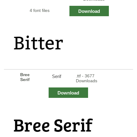
4 font files
Download
Bree
.ttf - 3677
Serif
Serif
Downloads
Download