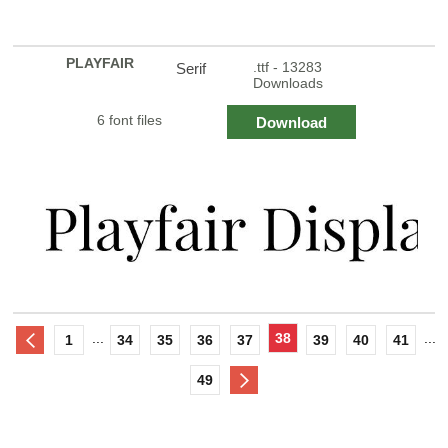
PLAYFAIR
.ttf - 13283
Serif
Downloads
6 font files
Download
...
38
...
1
34
35
36
37
39
40
41
49