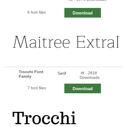
6 font files
Download
Trocchi Font
.ttf - 2818
Serif
Family
Downloads
7 font files
Download