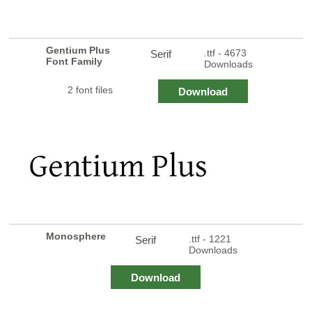
Gentium Plus
.ttf - 4673
Serif
Font Family
Downloads
2 font files
Download
Monosphere
.ttf - 1221
Serif
Downloads
Download