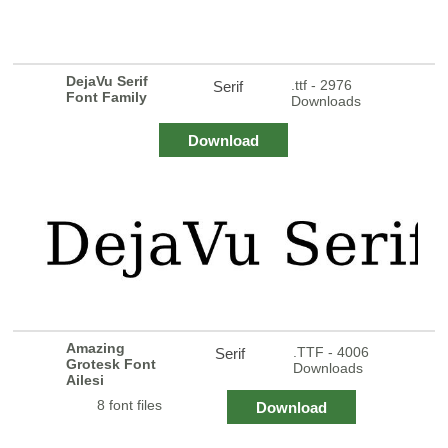
DejaVu Serif
.ttf - 2976
Serif
Font Family
Downloads
Download
Amazing
.TTF - 4006
Serif
Grotesk Font
Downloads
Ailesi
8 font files
Download