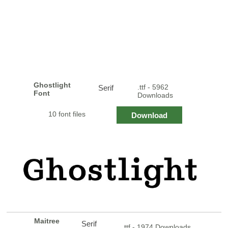
Ghostlight
.ttf - 5962
Serif
Font
Downloads
10 font files
Download
Maitree
Serif
.ttf - 1974 Downloads