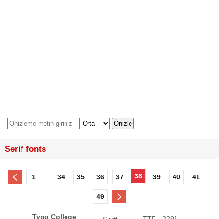
Serif fonts
...
38
...
1
34
35
36
37
39
40
41
49
Typo College
.TTF - 2291