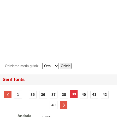
Serif fonts
...
39
...
1
35
36
37
38
40
41
42
49
Andada