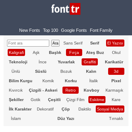
New Fonts
Top 100
Google Fonts
Font Family
Sans Serif
Serif
El Yazısı
Kaligrafi
Aşk
Başlık
Fırça
Ateş Buz
Okul
Teknoloji
İnce
Yuvarlak
Graffiti
Karikatür
Ünlü
Süslü
Bozuk
Kalın
3d
Bilim Kurgu
Komik
Korku
İtalik
Pixel
Kıvırcık
Çizgili - Askeri
Retro
Kovboy
Karmaşık
Şekiller
Gotik
Çeşitli
Çizgi Film
Eskitme
Kare
İlk Karakter
Dekoratif
Çöp
Daktilo
Sosyal Medya
İslam
Düz Yazı
Tırnaklı