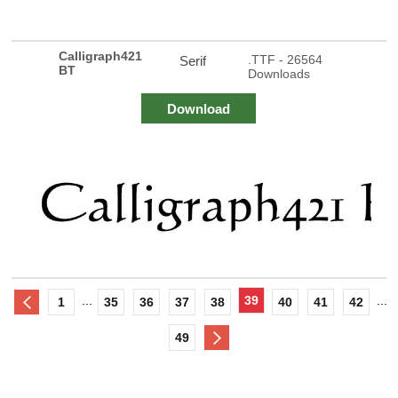
Calligraph421
.TTF - 26564
Serif
BT
Downloads
Download
...
39
...
1
35
36
37
38
40
41
42
49