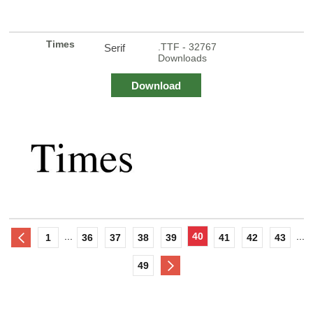
Times
.TTF - 32767
Serif
Downloads
Download
...
40
...
1
36
37
38
39
41
42
43
49