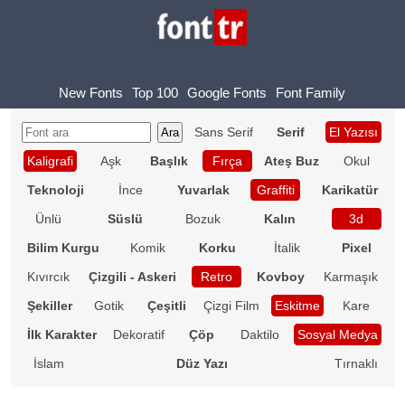
New Fonts
Top 100
Google Fonts
Font Family
Sans Serif
Serif
El Yazısı
Kaligrafi
Aşk
Başlık
Fırça
Ateş Buz
Okul
Teknoloji
İnce
Yuvarlak
Graffiti
Karikatür
Ünlü
Süslü
Bozuk
Kalın
3d
Bilim Kurgu
Komik
Korku
İtalik
Pixel
Kıvırcık
Çizgili - Askeri
Retro
Kovboy
Karmaşık
Şekiller
Gotik
Çeşitli
Çizgi Film
Eskitme
Kare
İlk Karakter
Dekoratif
Çöp
Daktilo
Sosyal Medya
İslam
Düz Yazı
Tırnaklı