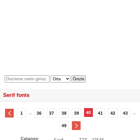
Serif fonts
...
40
...
1
36
37
38
39
41
42
43
49
Cataneo
.TTF - 27545