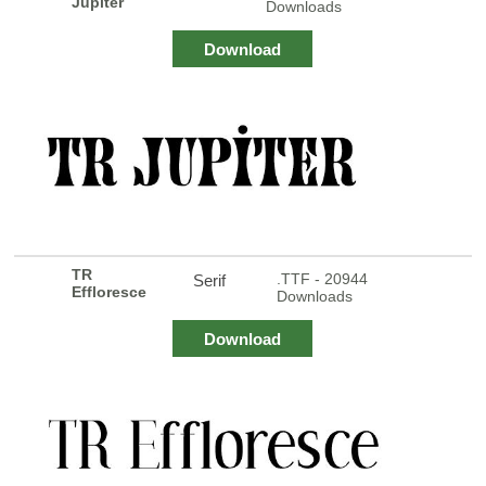
Jupiter
Downloads
Download
TR
.TTF - 20944
Serif
Effloresce
Downloads
Download