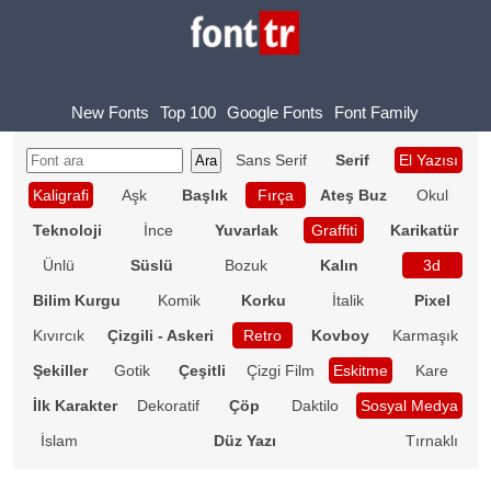
New Fonts
Top 100
Google Fonts
Font Family
Sans Serif
Serif
El Yazısı
Kaligrafi
Aşk
Başlık
Fırça
Ateş Buz
Okul
Teknoloji
İnce
Yuvarlak
Graffiti
Karikatür
Ünlü
Süslü
Bozuk
Kalın
3d
Bilim Kurgu
Komik
Korku
İtalik
Pixel
Kıvırcık
Çizgili - Askeri
Retro
Kovboy
Karmaşık
Şekiller
Gotik
Çeşitli
Çizgi Film
Eskitme
Kare
İlk Karakter
Dekoratif
Çöp
Daktilo
Sosyal Medya
İslam
Düz Yazı
Tırnaklı