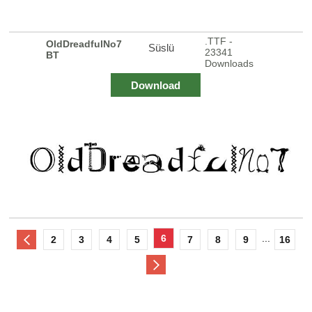
.TTF -
OldDreadfulNo7
Süslü
23341
BT
Downloads
Download
6
...
2
3
4
5
7
8
9
16