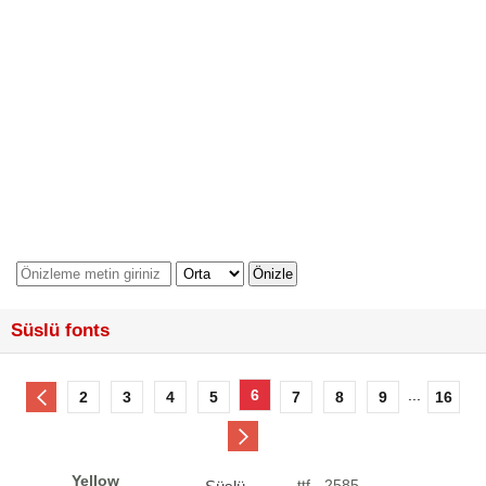
Süslü fonts
6
...
2
3
4
5
7
8
9
16
Yellow
.ttf - 2585