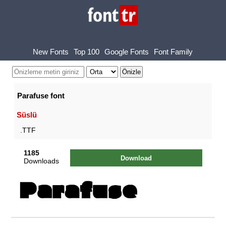
New Fonts
Top 100
Google Fonts
Font Family
Parafuse font
Süslü
.TTF
1185
Download
Downloads