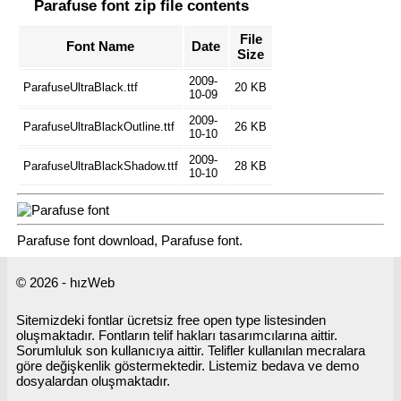
Parafuse font zip file contents
File
Font Name
Date
Size
2009-
ParafuseUltraBlack.ttf
20 KB
10-09
2009-
ParafuseUltraBlackOutline.ttf
26 KB
10-10
2009-
ParafuseUltraBlackShadow.ttf
28 KB
10-10
Parafuse font download, Parafuse font.
© 2026 - hızWeb
Sitemizdeki fontlar ücretsiz free open type listesinden
oluşmaktadır. Fontların telif hakları tasarımcılarına aittir.
Sorumluluk son kullanıcıya aittir. Telifler kullanılan mecralara
göre değişkenlik göstermektedir. Listemiz bedava ve demo
dosyalardan oluşmaktadır.