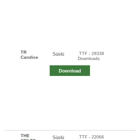
TR
.TTF - 28338
Süslü
Candice
Downloads
Download
THE
.TTF - 22066
Süslü