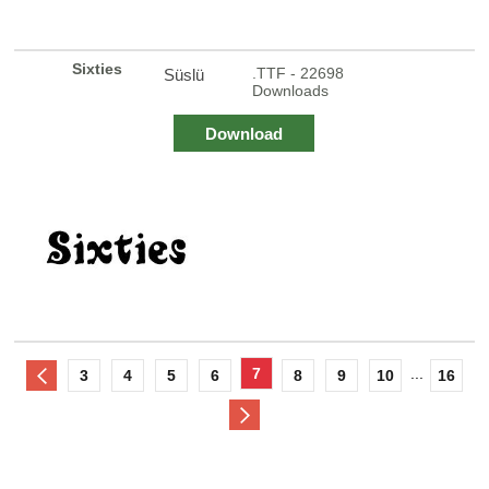
Sixties
.TTF - 22698
Süslü
Downloads
Download
7
...
3
4
5
6
8
9
10
16