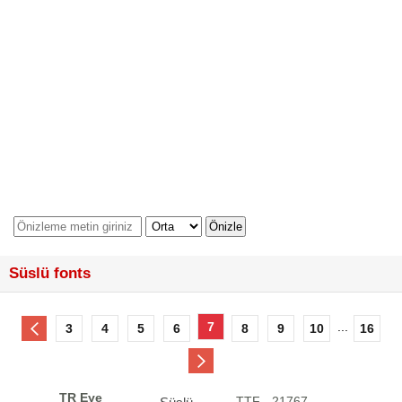
Süslü fonts
7
...
3
4
5
6
8
9
10
16
TR Eye
.TTF - 21767