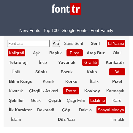
New Fonts
Top 100
Google Fonts
Font Family
Sans Serif
Serif
El Yazısı
Kaligrafi
Aşk
Başlık
Fırça
Ateş Buz
Okul
Teknoloji
İnce
Yuvarlak
Graffiti
Karikatür
Ünlü
Süslü
Bozuk
Kalın
3d
Bilim Kurgu
Komik
Korku
İtalik
Pixel
Kıvırcık
Çizgili - Askeri
Retro
Kovboy
Karmaşık
Şekiller
Gotik
Çeşitli
Çizgi Film
Eskitme
Kare
İlk Karakter
Dekoratif
Çöp
Daktilo
Sosyal Medya
İslam
Düz Yazı
Tırnaklı