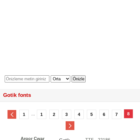
Gotik fonts
...
8
1
1
2
3
4
5
6
7
Argor Cwar
.TTF - 22186