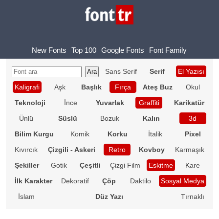
New Fonts
Top 100
Google Fonts
Font Family
Sans Serif
Serif
El Yazısı
Kaligrafi
Aşk
Başlık
Fırça
Ateş Buz
Okul
Teknoloji
İnce
Yuvarlak
Graffiti
Karikatür
Ünlü
Süslü
Bozuk
Kalın
3d
Bilim Kurgu
Komik
Korku
İtalik
Pixel
Kıvırcık
Çizgili - Askeri
Retro
Kovboy
Karmaşık
Şekiller
Gotik
Çeşitli
Çizgi Film
Eskitme
Kare
İlk Karakter
Dekoratif
Çöp
Daktilo
Sosyal Medya
İslam
Düz Yazı
Tırnaklı