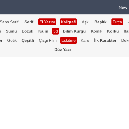
New 
Sans Serif
Serif
El Yazısı
Kaligrafi
Aşk
Başlık
Fırça
ü
Süslü
Bozuk
Kalın
3d
Bilim Kurgu
Komik
Korku
İta
er
Gotik
Çeşitli
Çizgi Film
Eskitme
Kare
İlk Karakter
Deko
Düz Yazı