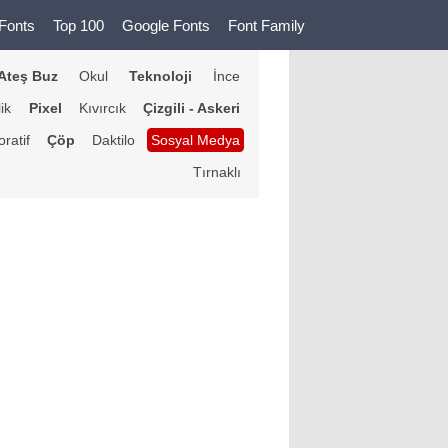
Fonts
Top 100
Google Fonts
Font Family
Ateş Buz
Okul
Teknoloji
İnce
lik
Pixel
Kıvırcık
Çizgili - Askeri
ratif
Çöp
Daktilo
Sosyal Medya
Tırnaklı