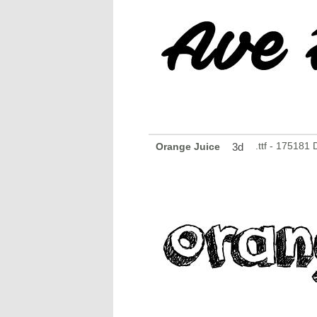
.ttf - 175181
Orange Juice
3d