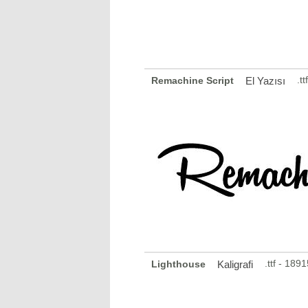
.t
Remachine Script
El Yazısı
.ttf - 18
Lighthouse
Kaligrafi