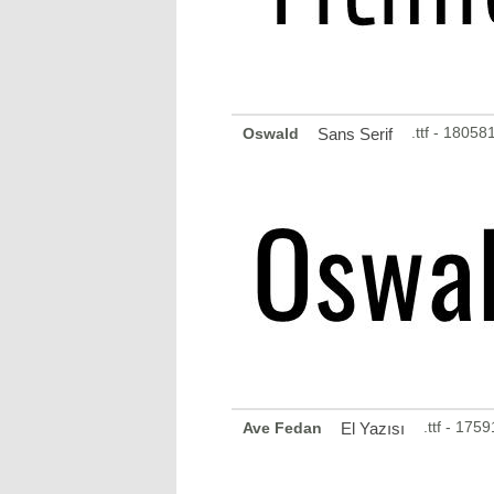
.ttf - 1805
Oswald
Sans Serif
.ttf - 17
Ave Fedan
El Yazısı