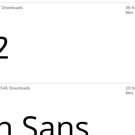
29 Downloads
36 fo
files
171546 Downloads
10 fo
files