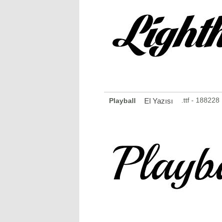
.ttf - 18822
Playball
El Yazısı