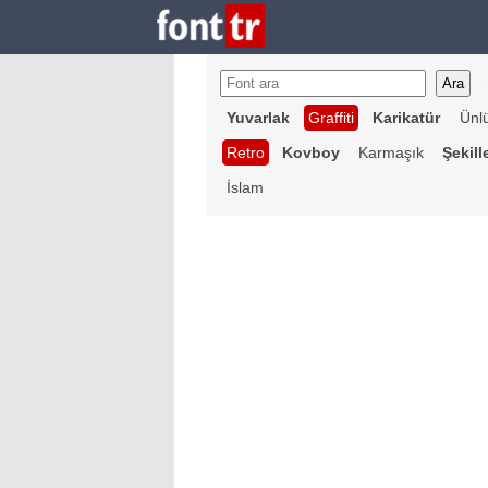
Yuvarlak
Graffiti
Karikatür
Ünl
Retro
Kovboy
Karmaşık
Şekill
İslam