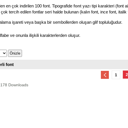
en en çok indirilen 100 font. Tipografide
font
yazı tipi karakteri (font ai
çok tercih edilen fontlar seri halde bulunan (kalın font, ince font, italik 
ktalama işareti veya başka bir sembollerden oluşan glif topluluğudur.
 alfabe ve onunla ilişkili karakterlerden oluşur.
rli font
2
1
195178 Downloads