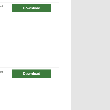
nt
Download
nt
Download