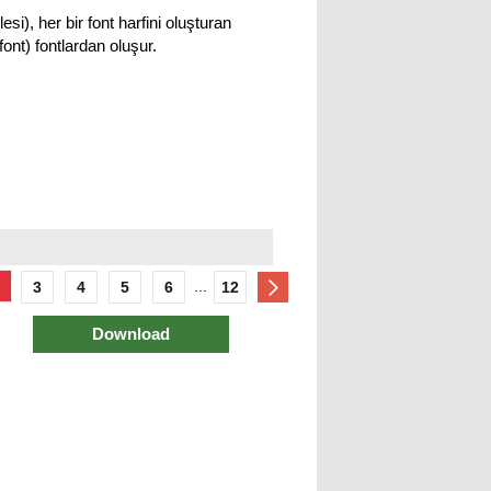
lesi), her bir font harfini oluşturan
font) fontlardan oluşur.
...
3
4
5
6
12
Download