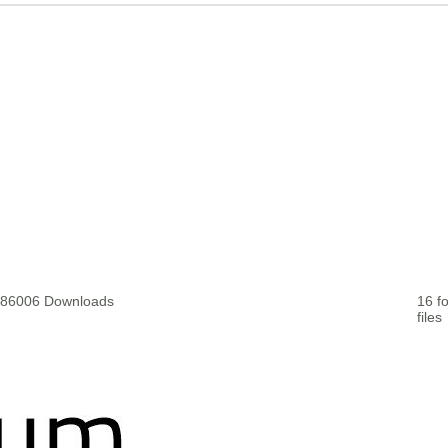
- 186006 Downloads
16 fo
files