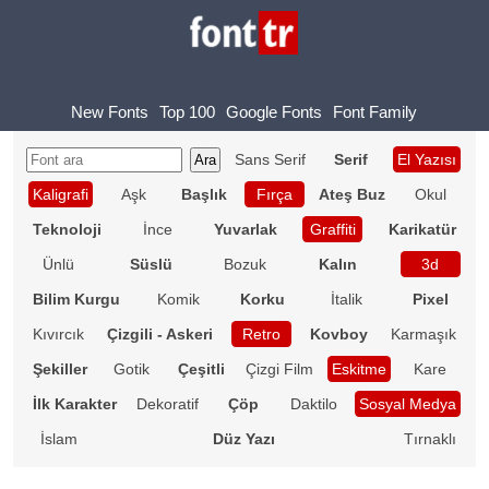
New Fonts
Top 100
Google Fonts
Font Family
Sans Serif
Serif
El Yazısı
Kaligrafi
Aşk
Başlık
Fırça
Ateş Buz
Okul
Teknoloji
İnce
Yuvarlak
Graffiti
Karikatür
Ünlü
Süslü
Bozuk
Kalın
3d
Bilim Kurgu
Komik
Korku
İtalik
Pixel
Kıvırcık
Çizgili - Askeri
Retro
Kovboy
Karmaşık
Şekiller
Gotik
Çeşitli
Çizgi Film
Eskitme
Kare
İlk Karakter
Dekoratif
Çöp
Daktilo
Sosyal Medya
İslam
Düz Yazı
Tırnaklı