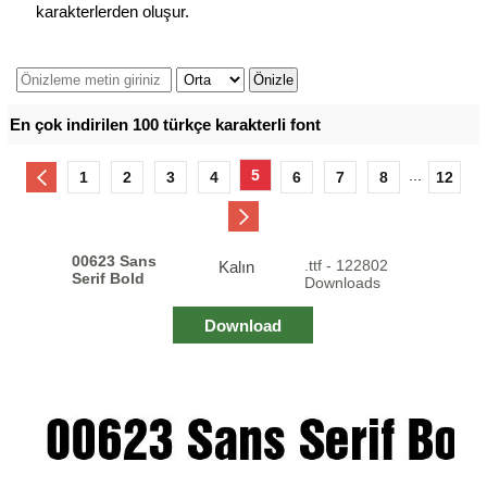
karakterlerden oluşur.
En çok indirilen 100 türkçe karakterli font
5
...
1
2
3
4
6
7
8
12
00623 Sans
.ttf - 122802
Kalın
Serif Bold
Downloads
Download