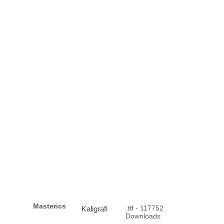
Masterics
.ttf - 117752
Kaligrafi
Downloads