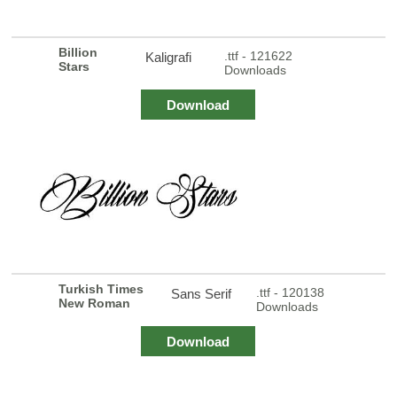
Billion
.ttf - 121622
Kaligrafi
Stars
Downloads
Download
Turkish Times
.ttf - 120138
Sans Serif
New Roman
Downloads
Download