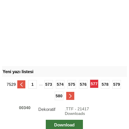
Yeni yazı listesi
...
577
7529
1
573
574
575
576
578
579
580
00340
.TTF - 21417
Dekoratif
Downloads
Download