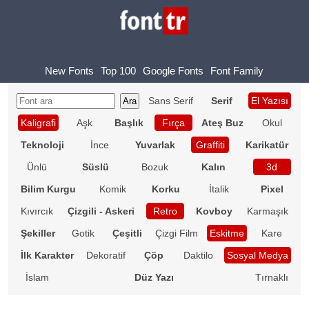
New Fonts
Top 100
Google Fonts
Font Family
Sans Serif
Serif
El Yazısı
Kaligrafi
Aşk
Başlık
Fırça
Ateş Buz
Okul
Teknoloji
İnce
Yuvarlak
Graffiti
Karikatür
Ünlü
Süslü
Bozuk
Kalın
3d
Bilim Kurgu
Komik
Korku
İtalik
Pixel
Kıvırcık
Çizgili - Askeri
Retro
Kovboy
Karmaşık
Şekiller
Gotik
Çeşitli
Çizgi Film
Eskitme
Kare
İlk Karakter
Dekoratif
Çöp
Daktilo
Sosyal Medya
İslam
Düz Yazı
Tırnaklı