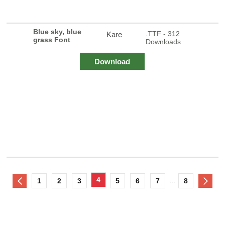
Blue sky, blue
.TTF - 312
Kare
grass Font
Downloads
Download
4
...
1
2
3
5
6
7
8