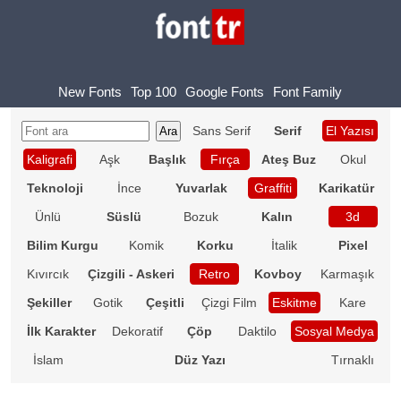
New Fonts
Top 100
Google Fonts
Font Family
Sans Serif
Serif
El Yazısı
Kaligrafi
Aşk
Başlık
Fırça
Ateş Buz
Okul
Teknoloji
İnce
Yuvarlak
Graffiti
Karikatür
Ünlü
Süslü
Bozuk
Kalın
3d
Bilim Kurgu
Komik
Korku
İtalik
Pixel
Kıvırcık
Çizgili - Askeri
Retro
Kovboy
Karmaşık
Şekiller
Gotik
Çeşitli
Çizgi Film
Eskitme
Kare
İlk Karakter
Dekoratif
Çöp
Daktilo
Sosyal Medya
İslam
Düz Yazı
Tırnaklı