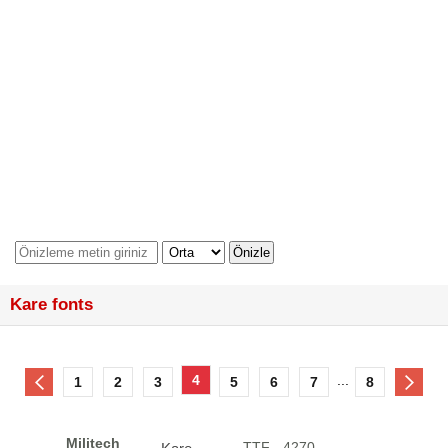
Kare fonts
4
...
1
2
3
5
6
7
8
Militech
.TTF - 4270