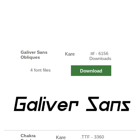
Galiver Sans
.ttf - 6156
Kare
Obliques
Downloads
4 font files
Download
Chakra
.TTF - 3360
Kare