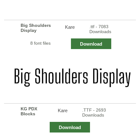
Big Shoulders
.ttf - 7083
Kare
Display
Downloads
8 font files
Download
KG PDX
.TTF - 2693
Kare
Blocks
Downloads
Download