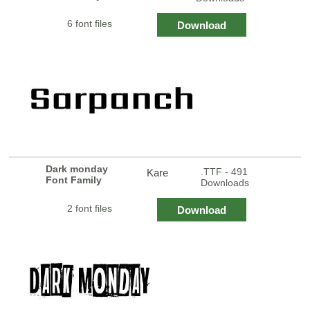
6 font files
Download
Dark monday
.TTF - 491
Kare
Font Family
Downloads
2 font files
Download