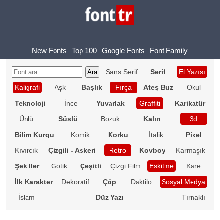
New Fonts
Top 100
Google Fonts
Font Family
Sans Serif
Serif
El Yazısı
Kaligrafi
Aşk
Başlık
Fırça
Ateş Buz
Okul
Teknoloji
İnce
Yuvarlak
Graffiti
Karikatür
Ünlü
Süslü
Bozuk
Kalın
3d
Bilim Kurgu
Komik
Korku
İtalik
Pixel
Kıvırcık
Çizgili - Askeri
Retro
Kovboy
Karmaşık
Şekiller
Gotik
Çeşitli
Çizgi Film
Eskitme
Kare
İlk Karakter
Dekoratif
Çöp
Daktilo
Sosyal Medya
İslam
Düz Yazı
Tırnaklı