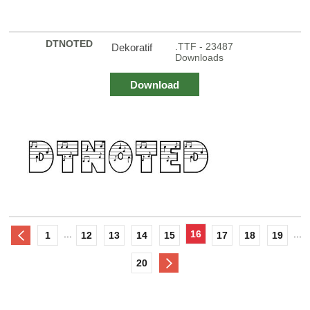
DTNOTED
.TTF - 23487
Dekoratif
Downloads
Download
...
16
...
1
12
13
14
15
17
18
19
20