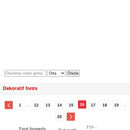
Dekoratif fonts
...
16
...
1
12
13
14
15
17
18
19
20
.TTF -
Font formerly