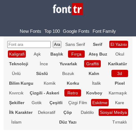
New Fonts
Top 100
Google Fonts
Font Family
Sans Serif
Serif
El Yazısı
Kaligrafi
Aşk
Başlık
Fırça
Ateş Buz
Okul
Teknoloji
İnce
Yuvarlak
Graffiti
Karikatür
Ünlü
Süslü
Bozuk
Kalın
3d
Bilim Kurgu
Komik
Korku
İtalik
Pixel
Kıvırcık
Çizgili - Askeri
Retro
Kovboy
Karmaşık
Şekiller
Gotik
Çeşitli
Çizgi Film
Eskitme
Kare
İlk Karakter
Dekoratif
Çöp
Daktilo
Sosyal Medya
İslam
Düz Yazı
Tırnaklı