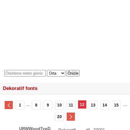
Dekoratif fonts
...
12
...
1
8
9
10
11
13
14
15
20
URWWoodTypD
.ttf - 23001