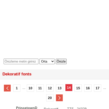
Dekoratif fonts
...
14
...
1
10
11
12
13
15
16
17
20
PrincetownD
.TTF - 24329