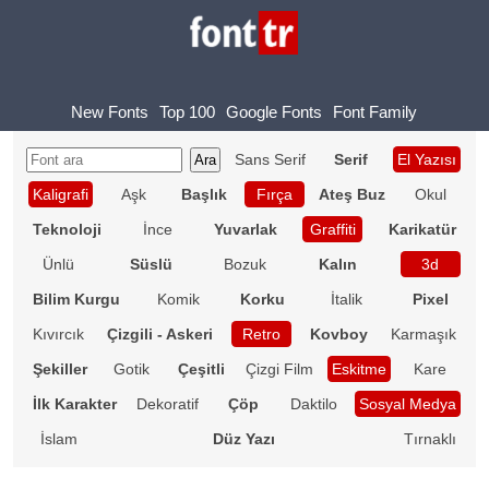
New Fonts
Top 100
Google Fonts
Font Family
Sans Serif
Serif
El Yazısı
Kaligrafi
Aşk
Başlık
Fırça
Ateş Buz
Okul
Teknoloji
İnce
Yuvarlak
Graffiti
Karikatür
Ünlü
Süslü
Bozuk
Kalın
3d
Bilim Kurgu
Komik
Korku
İtalik
Pixel
Kıvırcık
Çizgili - Askeri
Retro
Kovboy
Karmaşık
Şekiller
Gotik
Çeşitli
Çizgi Film
Eskitme
Kare
İlk Karakter
Dekoratif
Çöp
Daktilo
Sosyal Medya
İslam
Düz Yazı
Tırnaklı