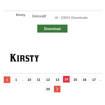
Kirsty
Dekoratif
.ttf - 23031 Downloads
Download
...
14
...
1
10
11
12
13
15
16
17
20