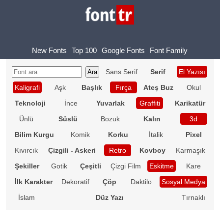
New Fonts
Top 100
Google Fonts
Font Family
Sans Serif
Serif
El Yazısı
Kaligrafi
Aşk
Başlık
Fırça
Ateş Buz
Okul
Teknoloji
İnce
Yuvarlak
Graffiti
Karikatür
Ünlü
Süslü
Bozuk
Kalın
3d
Bilim Kurgu
Komik
Korku
İtalik
Pixel
Kıvırcık
Çizgili - Askeri
Retro
Kovboy
Karmaşık
Şekiller
Gotik
Çeşitli
Çizgi Film
Eskitme
Kare
İlk Karakter
Dekoratif
Çöp
Daktilo
Sosyal Medya
İslam
Düz Yazı
Tırnaklı