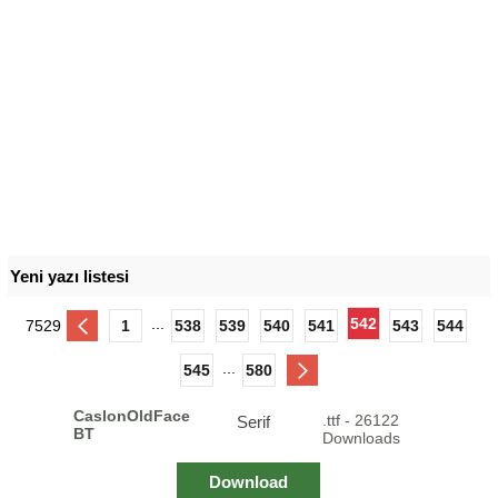
Yeni yazı listesi
...
542
7529
1
538
539
540
541
543
544
...
545
580
CaslonOldFace
.ttf - 26122
Serif
BT
Downloads
Download