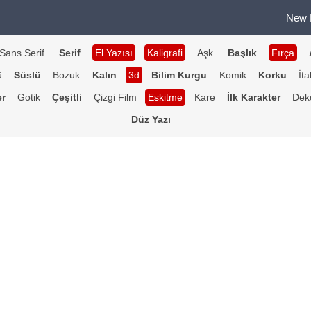
New 
Sans Serif
Serif
El Yazısı
Kaligrafi
Aşk
Başlık
Fırça
ü
Süslü
Bozuk
Kalın
3d
Bilim Kurgu
Komik
Korku
İta
er
Gotik
Çeşitli
Çizgi Film
Eskitme
Kare
İlk Karakter
Deko
Düz Yazı