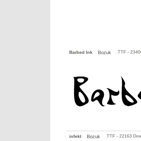
.TTF - 234
Barbed Ink
Bozuk
.TTF - 22163 Do
infekt
Bozuk