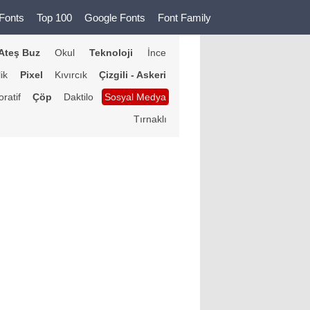
Fonts
Top 100
Google Fonts
Font Family
Ateş Buz
Okul
Teknoloji
İnce
lik
Pixel
Kıvırcık
Çizgili - Askeri
ratif
Çöp
Daktilo
Sosyal Medya
Tırnaklı