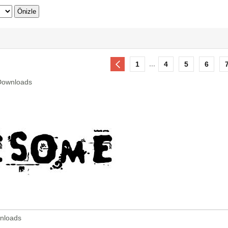
...
1
4
5
6
 Downloads
wnloads