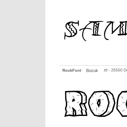
.ttf - 25550 
RockFont
Bozuk