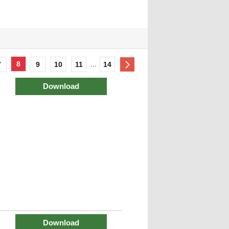
8
...
7
9
10
11
14
Download
Download