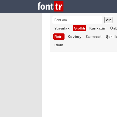
Yuvarlak
Graffiti
Karikatür
Ünl
Retro
Kovboy
Karmaşık
Şekill
İslam