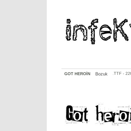
.TTF - 2
GOT HEROİN
Bozuk