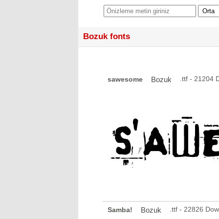
Bozuk fonts
.ttf - 21204
sawesome
Bozuk
.ttf - 22826 Do
Samba!
Bozuk