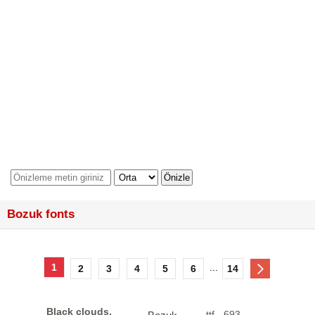
Bozuk fonts
1
...
2
3
4
5
6
14
Black clouds,
ttf - 693