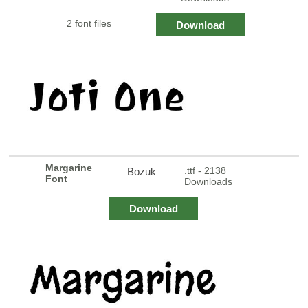
2 font files
Download
Margarine
.ttf - 2138
Bozuk
Font
Downloads
Download