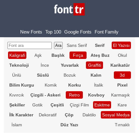
New Fonts
Top 100
Google Fonts
Font Family
Sans Serif
Serif
El Yazısı
Kaligrafi
Aşk
Başlık
Fırça
Ateş Buz
Okul
Teknoloji
İnce
Yuvarlak
Graffiti
Karikatür
Ünlü
Süslü
Bozuk
Kalın
3d
Bilim Kurgu
Komik
Korku
İtalik
Pixel
Kıvırcık
Çizgili - Askeri
Retro
Kovboy
Karmaşık
Şekiller
Gotik
Çeşitli
Çizgi Film
Eskitme
Kare
İlk Karakter
Dekoratif
Çöp
Daktilo
Sosyal Medya
İslam
Düz Yazı
Tırnaklı