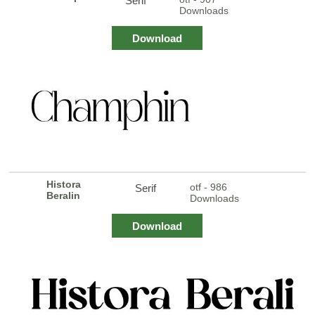
Serif
Downloads
Download
Histora
otf - 986
Serif
Beralin
Downloads
Download