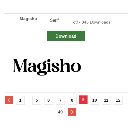
Magisho
Serif
otf - 845 Downloads
Download
...
9
...
1
5
6
7
8
10
11
12
49