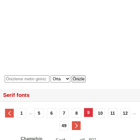
Serif fonts
...
9
...
1
5
6
7
8
10
11
12
49
Champhin
otf - 907