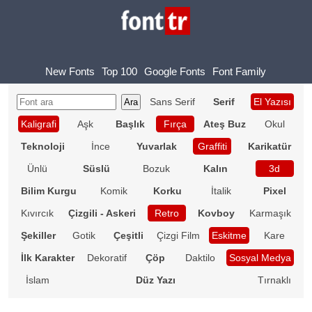
New Fonts
Top 100
Google Fonts
Font Family
Sans Serif
Serif
El Yazısı
Kaligrafi
Aşk
Başlık
Fırça
Ateş Buz
Okul
Teknoloji
İnce
Yuvarlak
Graffiti
Karikatür
Ünlü
Süslü
Bozuk
Kalın
3d
Bilim Kurgu
Komik
Korku
İtalik
Pixel
Kıvırcık
Çizgili - Askeri
Retro
Kovboy
Karmaşık
Şekiller
Gotik
Çeşitli
Çizgi Film
Eskitme
Kare
İlk Karakter
Dekoratif
Çöp
Daktilo
Sosyal Medya
İslam
Düz Yazı
Tırnaklı