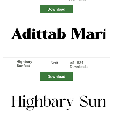
Download
Highbary
otf - 524
Serif
Sunfest
Downloads
Download