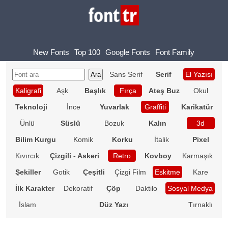
New Fonts
Top 100
Google Fonts
Font Family
Sans Serif
Serif
El Yazısı
Kaligrafi
Aşk
Başlık
Fırça
Ateş Buz
Okul
Teknoloji
İnce
Yuvarlak
Graffiti
Karikatür
Ünlü
Süslü
Bozuk
Kalın
3d
Bilim Kurgu
Komik
Korku
İtalik
Pixel
Kıvırcık
Çizgili - Askeri
Retro
Kovboy
Karmaşık
Şekiller
Gotik
Çeşitli
Çizgi Film
Eskitme
Kare
İlk Karakter
Dekoratif
Çöp
Daktilo
Sosyal Medya
İslam
Düz Yazı
Tırnaklı