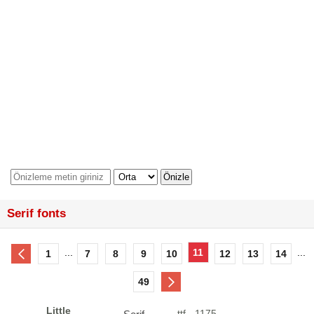
Serif fonts
...
11
...
1
7
8
9
10
12
13
14
49
Little
ttf - 1175