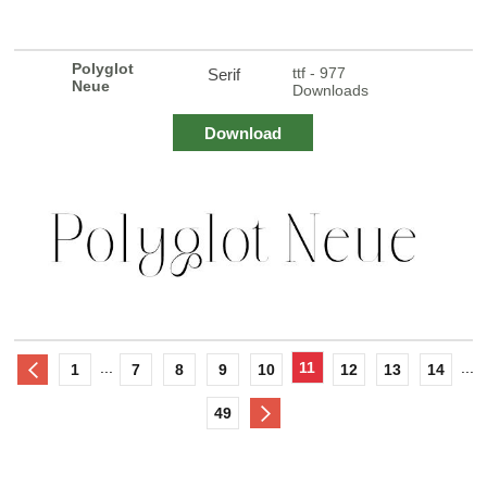
Polyglot
ttf - 977
Serif
Neue
Downloads
Download
...
11
...
1
7
8
9
10
12
13
14
49