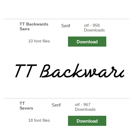
TT Backwards
otf - 958
Serif
Sans
Downloads
10 font files
Download
TT
otf - 967
Serif
Severs
Downloads
18 font files
Download