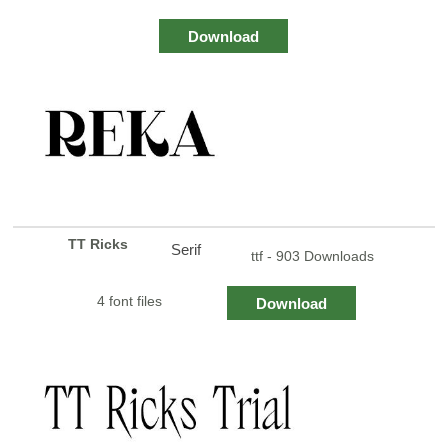
Download
TT Ricks
Serif
ttf - 903 Downloads
4 font files
Download