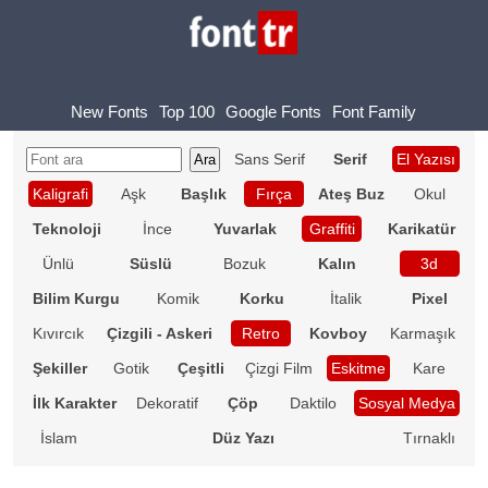
New Fonts
Top 100
Google Fonts
Font Family
Sans Serif
Serif
El Yazısı
Kaligrafi
Aşk
Başlık
Fırça
Ateş Buz
Okul
Teknoloji
İnce
Yuvarlak
Graffiti
Karikatür
Ünlü
Süslü
Bozuk
Kalın
3d
Bilim Kurgu
Komik
Korku
İtalik
Pixel
Kıvırcık
Çizgili - Askeri
Retro
Kovboy
Karmaşık
Şekiller
Gotik
Çeşitli
Çizgi Film
Eskitme
Kare
İlk Karakter
Dekoratif
Çöp
Daktilo
Sosyal Medya
İslam
Düz Yazı
Tırnaklı