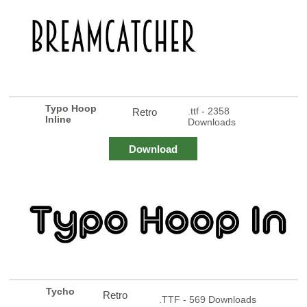
Typo Hoop
.ttf - 2358
Retro
Inline
Downloads
Download
Tycho
Retro
.TTF - 569 Downloads