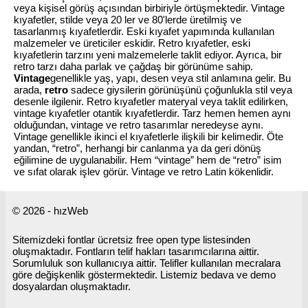
veya kişisel görüş açısından birbiriyle örtüşmektedir. Vintage
kıyafetler, stilde veya 20 ler ve 80'lerde üretilmiş ve
tasarlanmış kıyafetlerdir. Eski kıyafet yapımında kullanılan
malzemeler ve üreticiler eskidir. Retro kıyafetler, eski
kıyafetlerin tarzını yeni malzemelerle taklit ediyor. Ayrıca, bir
retro tarzı daha parlak ve çağdaş bir görünüme sahip.
Vintage
genellikle yaş, yapı, desen veya stil anlamına gelir. Bu
arada,
retro
sadece giysilerin görünüşünü çoğunlukla stil veya
desenle ilgilenir. Retro kıyafetler materyal veya taklit edilirken,
vintage kıyafetler otantik kıyafetlerdir. Tarz hemen hemen aynı
olduğundan, vintage ve retro tasarımlar neredeyse aynı.
Vintage genellikle ikinci el kıyafetlerle ilişkili bir kelimedir. Öte
yandan, “retro”, herhangi bir canlanma ya da geri dönüş
eğilimine de uygulanabilir. Hem “vintage” hem de “retro” isim
ve sıfat olarak işlev görür. Vintage ve retro Latin kökenlidir.
© 2026 - hızWeb
Sitemizdeki fontlar ücretsiz free open type listesinden
oluşmaktadır. Fontların telif hakları tasarımcılarına aittir.
Sorumluluk son kullanıcıya aittir. Telifler kullanılan mecralara
göre değişkenlik göstermektedir. Listemiz bedava ve demo
dosyalardan oluşmaktadır.