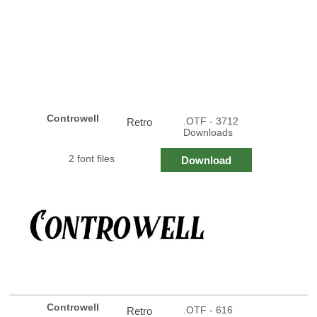
Controwell
.OTF - 3712
Retro
Downloads
2 font files
Download
Controwell
.OTF - 616
Retro