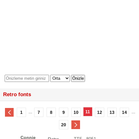
Retro fonts
...
11
...
1
7
8
9
10
12
13
14
20
Connie
.TTF - 8051