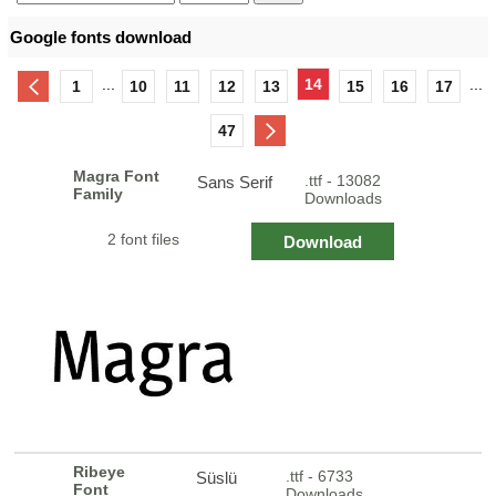
Google fonts download
...
14
...
1
10
11
12
13
15
16
17
47
Magra Font
.ttf - 13082
Sans Serif
Family
Downloads
2 font files
Download
Ribeye
.ttf - 6733
Süslü
Font
Downloads