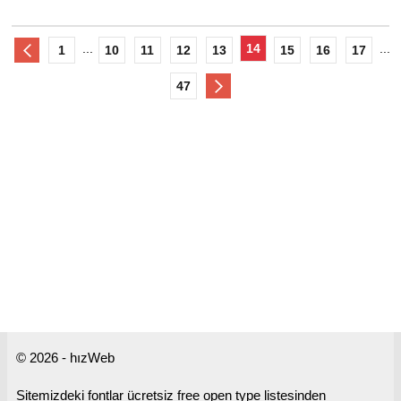
...
14
...
1
10
11
12
13
15
16
17
47
© 2026 - hızWeb
Sitemizdeki fontlar ücretsiz free open type listesinden