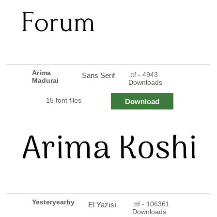
Arima
.ttf - 4943
Sans Serif
Madurai
Downloads
15 font files
Download
Yesteryearby
.ttf - 106361
El Yazısı
Downloads