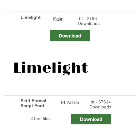
Limelight
.ttf - 2196
Kalın
Downloads
Download
Petit Formal
.ttf - 67614
El Yazısı
Script Font
Downloads
3 font files
Download