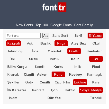
New Fonts
Top 100
Google Fonts
Font Family
Sans Serif
Serif
El Yazısı
Kaligrafi
Aşk
Başlık
Fırça
Ateş Buz
Okul
Teknoloji
İnce
Yuvarlak
Graffiti
Karikatür
Ünlü
Süslü
Bozuk
Kalın
3d
Bilim Kurgu
Komik
Korku
İtalik
Pixel
Kıvırcık
Çizgili - Askeri
Retro
Kovboy
Karmaşık
Şekiller
Gotik
Çeşitli
Çizgi Film
Eskitme
Kare
İlk Karakter
Dekoratif
Çöp
Daktilo
Sosyal Medya
İslam
Düz Yazı
Tırnaklı