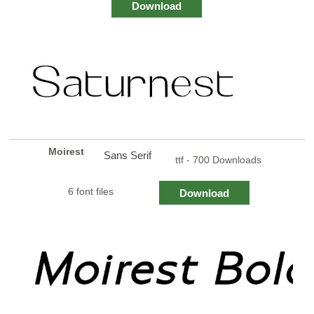
Download
Moirest
Sans Serif
ttf - 700 Downloads
6 font files
Download