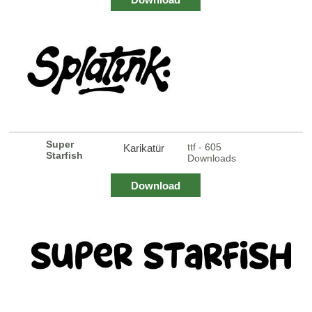
Super
ttf - 605
Karikatür
Starfish
Downloads
Download