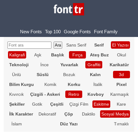
New Fonts
Top 100
Google Fonts
Font Family
Sans Serif
Serif
El Yazısı
Kaligrafi
Aşk
Başlık
Fırça
Ateş Buz
Okul
Teknoloji
İnce
Yuvarlak
Graffiti
Karikatür
Ünlü
Süslü
Bozuk
Kalın
3d
Bilim Kurgu
Komik
Korku
İtalik
Pixel
Kıvırcık
Çizgili - Askeri
Retro
Kovboy
Karmaşık
Şekiller
Gotik
Çeşitli
Çizgi Film
Eskitme
Kare
İlk Karakter
Dekoratif
Çöp
Daktilo
Sosyal Medya
İslam
Düz Yazı
Tırnaklı