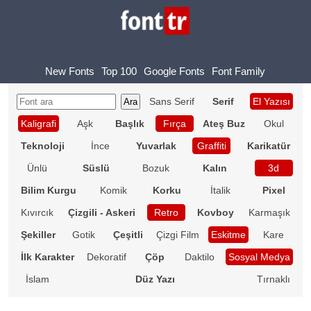
New Fonts
Top 100
Google Fonts
Font Family
Sans Serif
Serif
El Yazısı
Kaligrafi
Aşk
Başlık
Fırça
Ateş Buz
Okul
Teknoloji
İnce
Yuvarlak
Graffiti
Karikatür
Ünlü
Süslü
Bozuk
Kalın
3d
Bilim Kurgu
Komik
Korku
İtalik
Pixel
Kıvırcık
Çizgili - Askeri
Retro
Kovboy
Karmaşık
Şekiller
Gotik
Çeşitli
Çizgi Film
Eskitme
Kare
İlk Karakter
Dekoratif
Çöp
Daktilo
Sosyal Medya
İslam
Düz Yazı
Tırnaklı