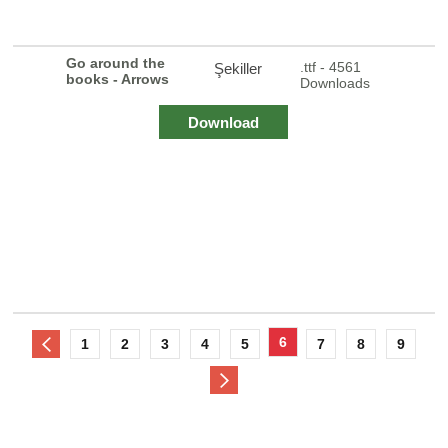
Go around the
.ttf - 4561
Şekiller
books - Arrows
Downloads
Download
6
1
2
3
4
5
7
8
9