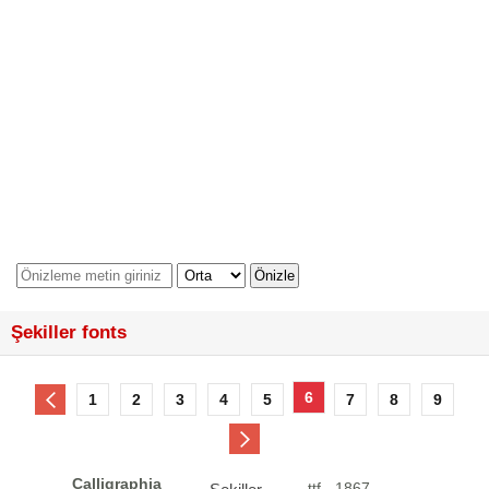
Şekiller fonts
6
1
2
3
4
5
7
8
9
Calligraphia
.ttf - 1867