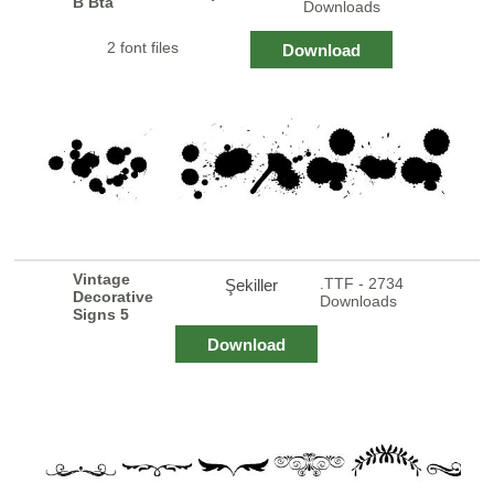
B Bta
Downloads
2 font files
Download
Vintage
.TTF - 2734
Şekiller
Decorative
Downloads
Signs 5
Download