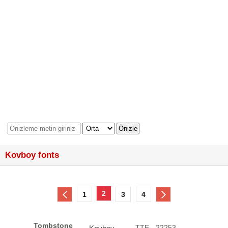
Kovboy fonts
2
1
3
4
Tombstone
.TTF - 22253