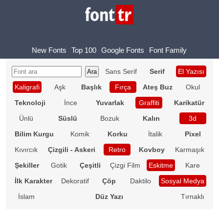
New Fonts
Top 100
Google Fonts
Font Family
Sans Serif
Serif
El Yazısı
Kaligrafi
Aşk
Başlık
Fırça
Ateş Buz
Okul
Teknoloji
İnce
Yuvarlak
Graffiti
Karikatür
Ünlü
Süslü
Bozuk
Kalın
3d
Bilim Kurgu
Komik
Korku
İtalik
Pixel
Kıvırcık
Çizgili - Askeri
Retro
Kovboy
Karmaşık
Şekiller
Gotik
Çeşitli
Çizgi Film
Eskitme
Kare
İlk Karakter
Dekoratif
Çöp
Daktilo
Sosyal Medya
İslam
Düz Yazı
Tırnaklı