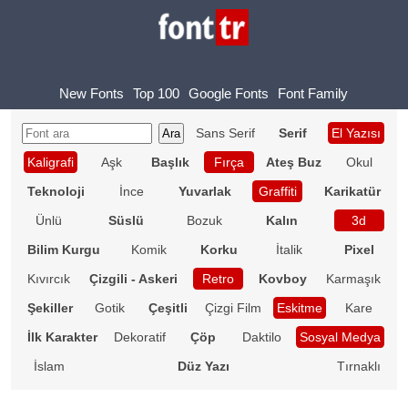
New Fonts
Top 100
Google Fonts
Font Family
Sans Serif
Serif
El Yazısı
Kaligrafi
Aşk
Başlık
Fırça
Ateş Buz
Okul
Teknoloji
İnce
Yuvarlak
Graffiti
Karikatür
Ünlü
Süslü
Bozuk
Kalın
3d
Bilim Kurgu
Komik
Korku
İtalik
Pixel
Kıvırcık
Çizgili - Askeri
Retro
Kovboy
Karmaşık
Şekiller
Gotik
Çeşitli
Çizgi Film
Eskitme
Kare
İlk Karakter
Dekoratif
Çöp
Daktilo
Sosyal Medya
İslam
Düz Yazı
Tırnaklı