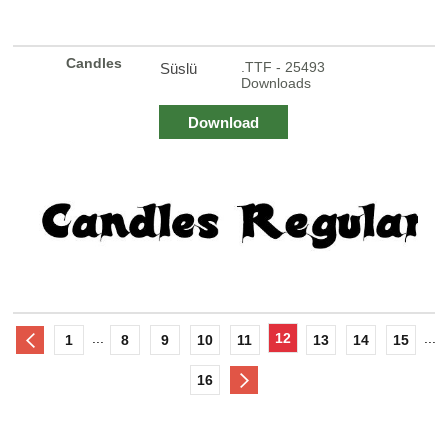
Candles
.TTF - 25493
Süslü
Downloads
Download
...
12
...
1
8
9
10
11
13
14
15
16