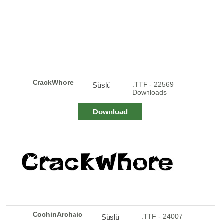
CrackWhore
.TTF - 22569
Süslü
Downloads
Download
CochinArchaic
.TTF - 24007
Süslü