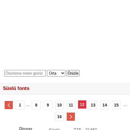
Süslü fonts
...
12
...
1
8
9
10
11
13
14
15
16
Dinner
.TTF - 21487