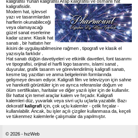
kaligrafisi Yunan kaligrafisi Arap kaligrafisi ve osmanlı hat
kaligrafisidir.
Modern hat, işlevsel
yazı ve tasarımlardan
harflerin okunabileceği
veya olamayacağı
güzel sanat eserlerine
kadar uzanır. Klasik hat
sanatı , bir hattatın her
ikisini de uygulayabilmesine rağmen , tipografi ve klasik el
yazısıyla farklıdır .
Hat sanatı düğün davetiyeleri ve etkinlik davetleri, font tasarımı
ve tipografisi, orijinal el harfli logo tasarımı, islami sanat ,
duyurular, grafik tasarım ve görevlendirilmiş kaligrafi sanatı,
kesme taş yazıtları ve anma belgelerinin formlarında
gelişmeye devam ediyor. Kaligrafi film ve televizyon için sahne
ve hareketli görüntüler için ve ayrıca referanslar doğum ve
ölüm sertifikaları, haritalar ve diğer yazılı işler için de kullanılır.
Bir hattat için temel araçlar kalem ve fırçadır. Kaligrafi
kalemleri düz, yuvarlak veya sivri uçlu uçlarla yazabilir. Bazı
dekoratif
kaligrafi
için, çok uçlu kalemler - çelik fırçalar -
kullanılabilir. Ancak, bu işler açılı çizgiler kullanmasa da, keçeli
ve tükenmez kalemlerle çalışmalar da yapılmıştır.
© 2026 - hızWeb