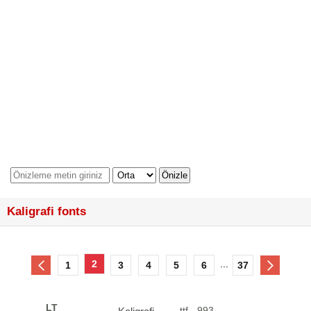
Kaligrafi fonts
2
...
1
3
4
5
6
37
LT
ttf - 993