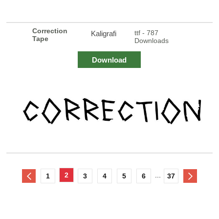
Correction
ttf - 787
Kaligrafi
Tape
Downloads
Download
2
...
1
3
4
5
6
37