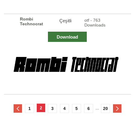
Rombi
otf - 763
Çeşitli
Technocrat
Downloads
Download
2
...
1
3
4
5
6
20