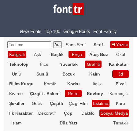
New Fonts
Top 100
Google Fonts
Font Family
Sans Serif
Serif
El Yazısı
Kaligrafi
Aşk
Başlık
Fırça
Ateş Buz
Okul
Teknoloji
İnce
Yuvarlak
Graffiti
Karikatür
Ünlü
Süslü
Bozuk
Kalın
3d
Bilim Kurgu
Komik
Korku
İtalik
Pixel
Kıvırcık
Çizgili - Askeri
Retro
Kovboy
Karmaşık
Şekiller
Gotik
Çeşitli
Çizgi Film
Eskitme
Kare
İlk Karakter
Dekoratif
Çöp
Daktilo
Sosyal Medya
İslam
Düz Yazı
Tırnaklı