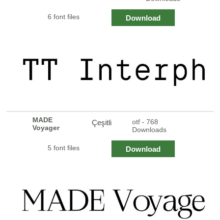
6 font files
Download
MADE
otf - 768
Çeşitli
Voyager
Downloads
5 font files
Download