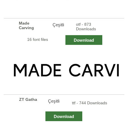
Made
otf - 873
Çeşitli
Carving
Downloads
16 font files
Download
ZT Gatha
Çeşitli
ttf - 744 Downloads
Download