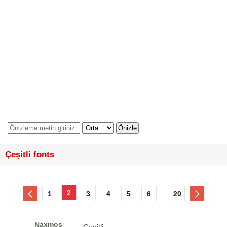
Çeşitli fonts
2
...
1
3
4
5
6
20
Naxmos