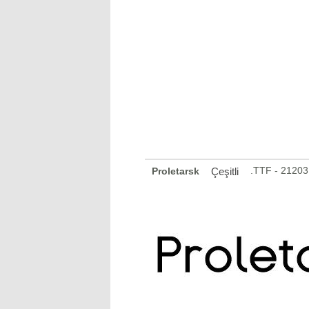
.TTF - 2120
Proletarsk
Çeşitli