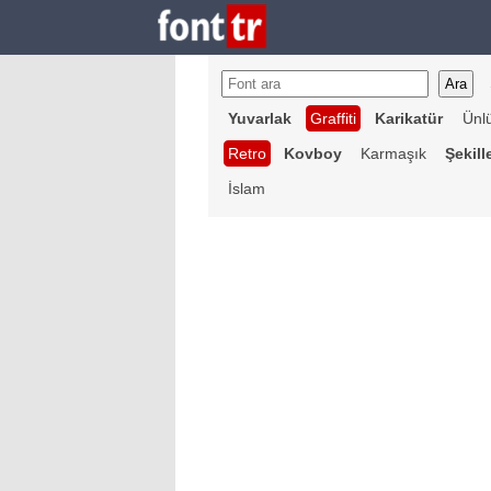
Yuvarlak
Graffiti
Karikatür
Ünl
Retro
Kovboy
Karmaşık
Şekill
İslam