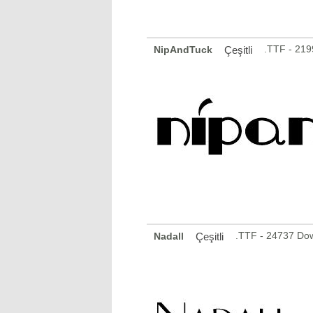
.TTF - 21
NipAndTuck
Çeşitli
.TTF - 24737 Do
Nadall
Çeşitli