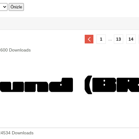
...
1
13
14
1600 Downloads
24534 Downloads