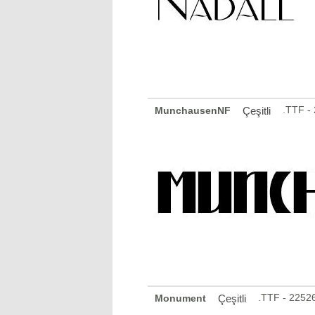
.TTF -
MunchausenNF
Çeşitli
.TTF - 2252
Monument
Çeşitli