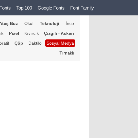
Fonts
Top 100
Google Fonts
Font Family
Ateş Buz
Okul
Teknoloji
İnce
lik
Pixel
Kıvırcık
Çizgili - Askeri
ratif
Çöp
Daktilo
Sosyal Medya
Tırnaklı