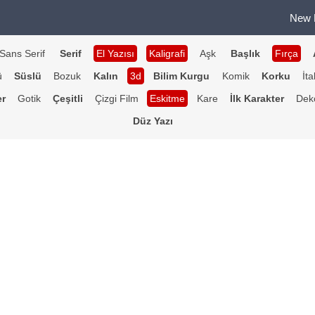
New 
Sans Serif
Serif
El Yazısı
Kaligrafi
Aşk
Başlık
Fırça
ü
Süslü
Bozuk
Kalın
3d
Bilim Kurgu
Komik
Korku
İta
er
Gotik
Çeşitli
Çizgi Film
Eskitme
Kare
İlk Karakter
Deko
Düz Yazı