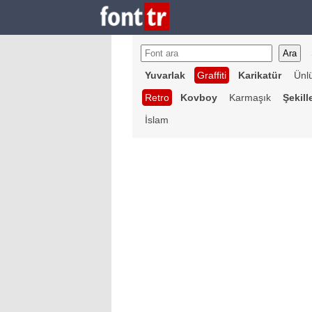
Yuvarlak
Graffiti
Karikatür
Ünl
Retro
Kovboy
Karmaşık
Şekill
İslam