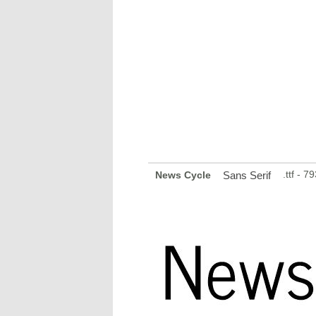
.ttf - 
News Cycle
Sans Serif