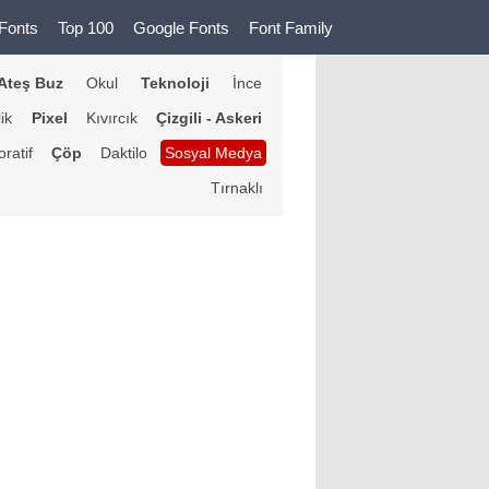
Fonts
Top 100
Google Fonts
Font Family
Ateş Buz
Okul
Teknoloji
İnce
lik
Pixel
Kıvırcık
Çizgili - Askeri
ratif
Çöp
Daktilo
Sosyal Medya
Tırnaklı