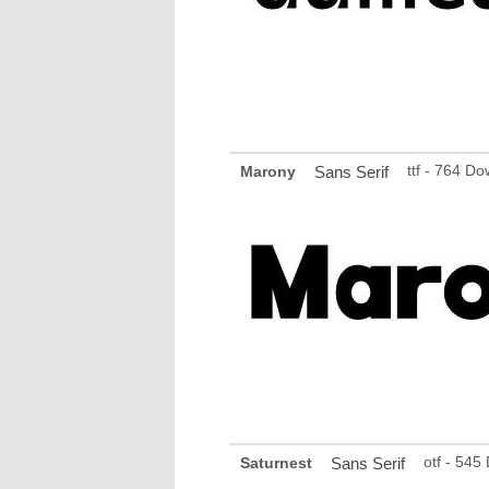
ttf - 764 D
Marony
Sans Serif
otf - 545
Saturnest
Sans Serif