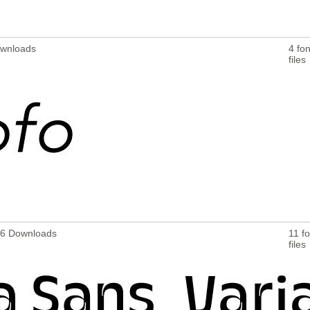
ownloads
4 fon
files
906 Downloads
11 fo
files