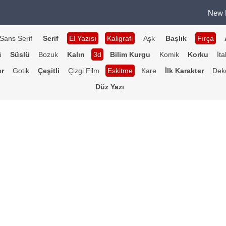
New 
Sans Serif
Serif
El Yazısı
Kaligrafi
Aşk
Başlık
Fırça
ü
Süslü
Bozuk
Kalın
3d
Bilim Kurgu
Komik
Korku
İta
er
Gotik
Çeşitli
Çizgi Film
Eskitme
Kare
İlk Karakter
Deko
Düz Yazı