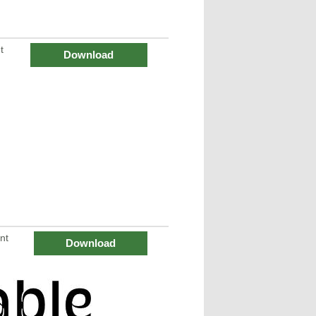
t
Download
nt
Download