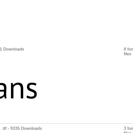
351 Downloads
8 fon
files
.ttf - 9335 Downloads
3 fon
files