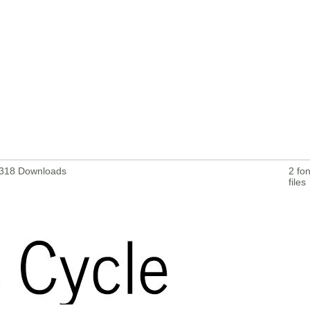
79318 Downloads
2 fon
files