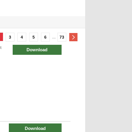
...
3
4
5
6
73
t
Download
Download