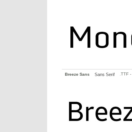
.TTF 
Breeze Sans
Sans Serif