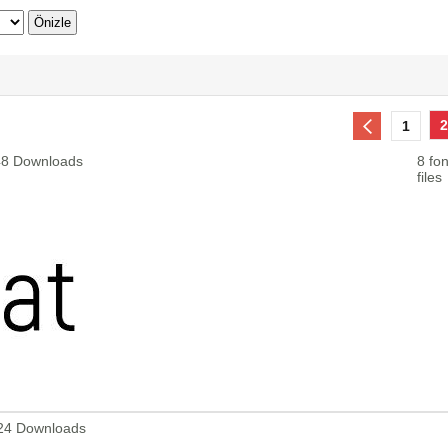
2
1
348 Downloads
8 fon
files
0824 Downloads