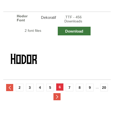
Hodor
.TTF - 456
Dekoratif
Font
Downloads
2 font files
Download
6
...
2
3
4
5
7
8
9
20