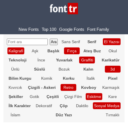
New Fonts
Top 100
Google Fonts
Font Family
Sans Serif
Serif
El Yazısı
Kaligrafi
Aşk
Başlık
Fırça
Ateş Buz
Okul
Teknoloji
İnce
Yuvarlak
Graffiti
Karikatür
Ünlü
Süslü
Bozuk
Kalın
3d
Bilim Kurgu
Komik
Korku
İtalik
Pixel
Kıvırcık
Çizgili - Askeri
Retro
Kovboy
Karmaşık
Şekiller
Gotik
Çeşitli
Çizgi Film
Eskitme
Kare
İlk Karakter
Dekoratif
Çöp
Daktilo
Sosyal Medya
İslam
Düz Yazı
Tırnaklı