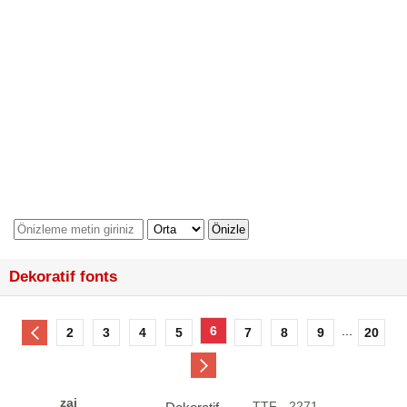
Dekoratif fonts
6
...
2
3
4
5
7
8
9
20
zai
.TTF - 2271