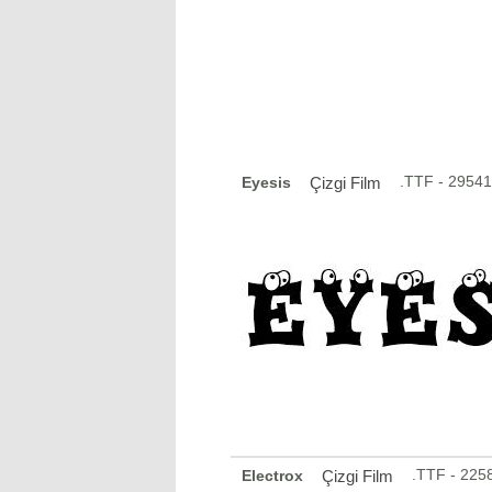
.TTF - 2954
Eyesis
Çizgi Film
.TTF - 225
Electrox
Çizgi Film