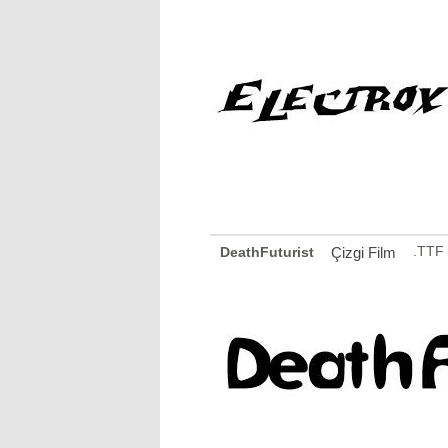
.TTF
DeathFuturist
Çizgi Film