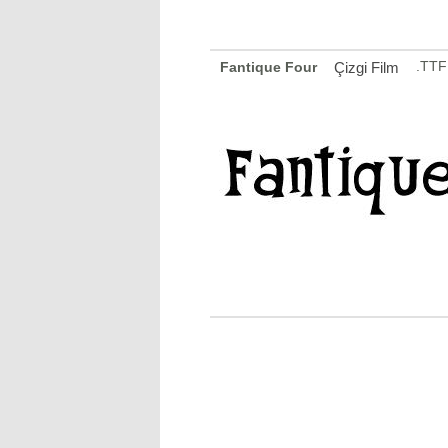
.TTF
Fantique Four
Çizgi Film