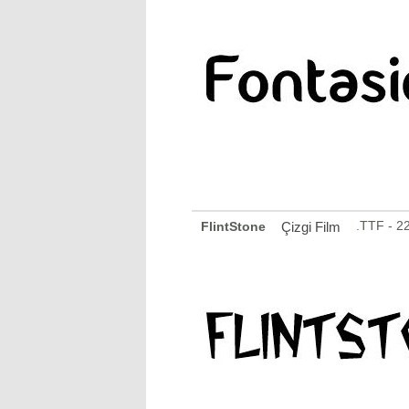
.TTF - 2
FlintStone
Çizgi Film