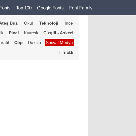
Fonts
Top 100
Google Fonts
Font Family
Ateş Buz
Okul
Teknoloji
İnce
lik
Pixel
Kıvırcık
Çizgili - Askeri
ratif
Çöp
Daktilo
Sosyal Medya
Tırnaklı