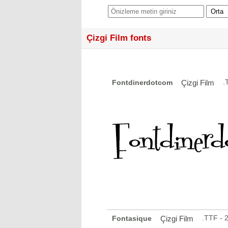
Çizgi Film fonts
.
Fontdinerdotcom
Çizgi Film
.TTF - 
Fontasique
Çizgi Film