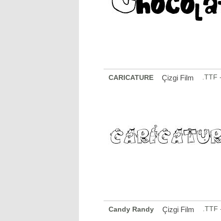
.TTF 
CARICATURE
Çizgi Film
.TTF 
Candy Randy
Çizgi Film