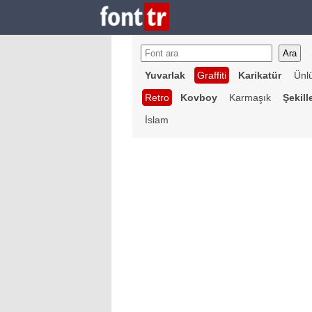
Yuvarlak
Graffiti
Karikatür
Ünl
Retro
Kovboy
Karmaşık
Şekill
İslam