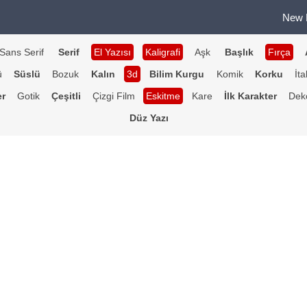
New 
Sans Serif
Serif
El Yazısı
Kaligrafi
Aşk
Başlık
Fırça
ü
Süslü
Bozuk
Kalın
3d
Bilim Kurgu
Komik
Korku
İta
er
Gotik
Çeşitli
Çizgi Film
Eskitme
Kare
İlk Karakter
Deko
Düz Yazı